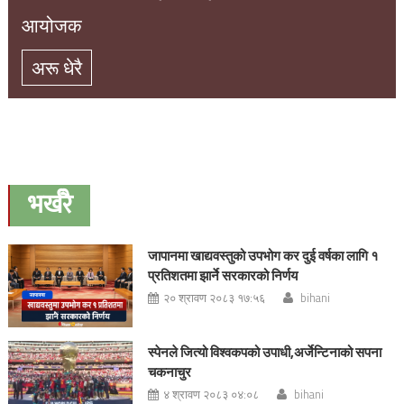
आयोजक
अरू धेरै
भर्खरै
जापानमा खाद्यवस्तुको उपभोग कर दुई वर्षका लागि १
प्रतिशतमा झार्ने सरकारको निर्णय
२० श्रावण २०८३ १७:५६
bihani
स्पेनले जित्यो विश्वकपको उपाधी,अर्जेन्टिनाको सपना
चकनाचुर
४ श्रावण २०८३ ०४:०८
bihani