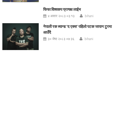
फिफा विश्वकप प्रत्यक्ष लाईभ
४ असार २०८३ ०३:१३
bihani
नेपाली रक ब्यान्ड ‘द एक्स’ पहिलो पटक जापान टुरमा
आउँदै
३० जेष्ठ २०८३ ०७:३६
bihani