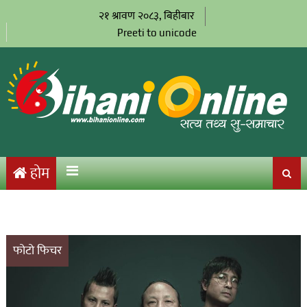
२१ श्रावण २०८३, बिहीबार
Preeti to unicode
होम
फोटो फिचर