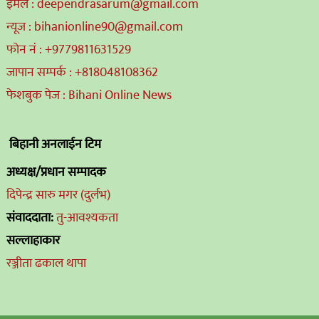
ईमेल : deependrasarum@gmail.com
न्यूज : bihanionline90@gmail.com
फोन नं : +9779811631529
जापान सम्पर्क : +818048108362
फेशबुक पेज : Bihani Online News
बिहानी अनलाईन टिम
अध्यक्ष/प्रधान सम्पादक
दिपेन्द्र सारु मगर (दुर्लभ)
संवाददाता:
तु-आवश्यकता
सल्लाहाकार
रञ्जीता ढकाल थापा