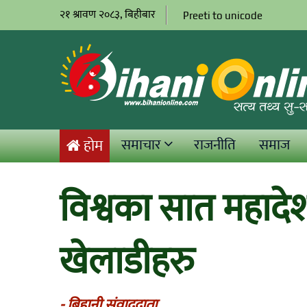
२१ श्रावण २०८३, बिहीबार
Preeti to unicode
समाचार
राजनीति
समाज
होम
विश्वका सात महादेश
खेलाडीहरु
- बिहानी संवाददाता