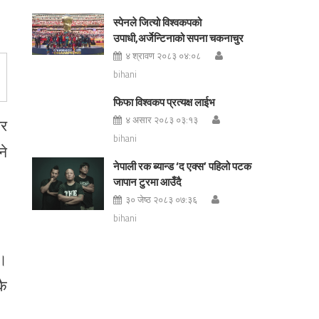
स्पेनले जित्यो विश्वकपको
उपाधी,अर्जेन्टिनाको सपना चकनाचुर
४ श्रावण २०८३ ०४:०८
bihani
फिफा विश्वकप प्रत्यक्ष लाईभ
४ असार २०८३ ०३:१३
बर
bihani
ने
नेपाली रक ब्यान्ड ‘द एक्स’ पहिलो पटक
जापान टुरमा आउँदै
३० जेष्ठ २०८३ ०७:३६
bihani
 ।
कै