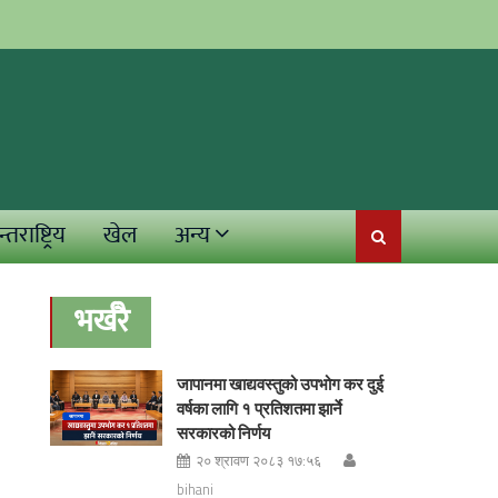
्तराष्ट्रिय
खेल
अन्य
भर्खरै
जापानमा खाद्यवस्तुको उपभोग कर दुई
वर्षका लागि १ प्रतिशतमा झार्ने
सरकारको निर्णय
२० श्रावण २०८३ १७:५६
bihani