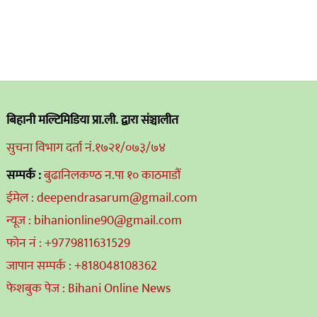
बिहानी मल्टिमिडिया प्रा.ली. द्वारा संञ्चालीत
सुचना विभाग दर्ता नं.१७२१/०७३/७४
सम्पर्क :
बुढानिलकण्ठ न.पा १० काठमाडौं
ईमेल : deependrasarum@gmail.com
न्यूज : bihanionline90@gmail.com
फोन नं : +9779811631529
जापान सम्पर्क : +818048108362
फेशबुक पेज : Bihani Online News