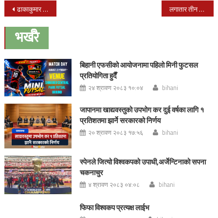
Post
ढाकाकुमार श्रेष्ठको मुद्दामा कारण देखाउ र अल्पकालीन अन्तरिम आदेश जारी
लगातार तीन बैठकमा अनुपस्थित भए पार्टी कमिटीबाट हटाउने एमालेको निर्णय
navigation
भर्खरै
बिहानी एफसीको आयोजनामा पहिलो मिनी फुटसल
प्रतियोगिता हुदैँ
२४ श्रावण २०८३ १०:०४
bihani
जापानमा खाद्यवस्तुको उपभोग कर दुई वर्षका लागि १
प्रतिशतमा झार्ने सरकारको निर्णय
२० श्रावण २०८३ १७:५६
bihani
स्पेनले जित्यो विश्वकपको उपाधी,अर्जेन्टिनाको सपना
चकनाचुर
४ श्रावण २०८३ ०४:०८
bihani
फिफा विश्वकप प्रत्यक्ष लाईभ