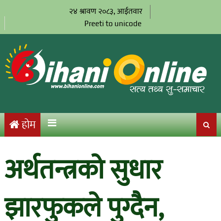
२४ श्रावण २०८३, आईतवार
Preeti to unicode
होम
अर्थतन्त्रको सुधार
झारफुकले पुग्दैन,