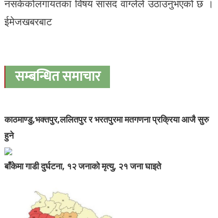
नसकेकोलगायतका विषय सांसद वाग्लेले उठाउनुभएको छ ।
ईमेजखबरबाट
सम्बन्धित समाचार
काठमाण्डु,भक्तपुर,ललितपुर र भरतपुरमा मतगणना प्रक्रिया आजै सुरु
हुने
बाँकेमा गाडी दुर्घटना, १२ जनाको मृत्यु, २१ जना घाइते