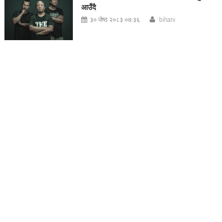
आउँदै
३० जेष्ठ २०८३ ०७:३६
bihani