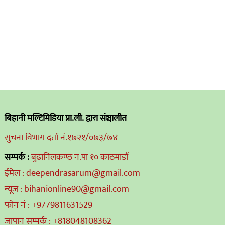
बिहानी मल्टिमिडिया प्रा.ली. द्वारा संञ्चालीत
सुचना विभाग दर्ता नं.१७२१/०७३/७४
सम्पर्क :
बुढानिलकण्ठ न.पा १० काठमाडौं
ईमेल : deependrasarum@gmail.com
न्यूज : bihanionline90@gmail.com
फोन नं : +9779811631529
जापान सम्पर्क : +818048108362