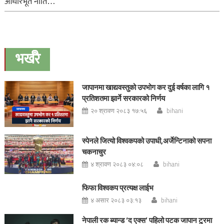
आधारभूत नीति…
भर्खरै
जापानमा खाद्यवस्तुको उपभोग कर दुई वर्षका लागि १
प्रतिशतमा झार्ने सरकारको निर्णय
२० श्रावण २०८३ १७:५६
bihani
स्पेनले जित्यो विश्वकपको उपाधी,अर्जेन्टिनाको सपना
चकनाचुर
४ श्रावण २०८३ ०४:०८
bihani
फिफा विश्वकप प्रत्यक्ष लाईभ
४ असार २०८३ ०३:१३
bihani
नेपाली रक ब्यान्ड ‘द एक्स’ पहिलो पटक जापान टुरमा