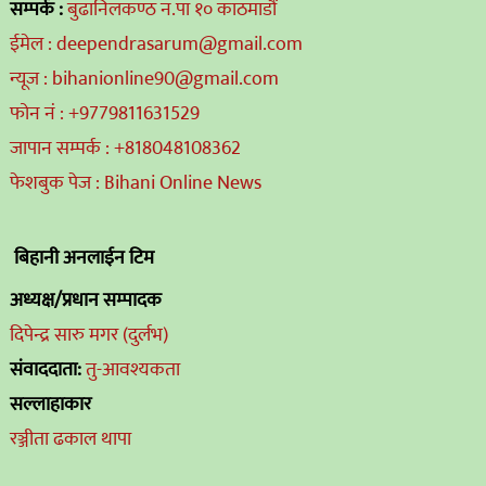
सम्पर्क :
बुढानिलकण्ठ न.पा १० काठमाडौं
ईमेल : deependrasarum@gmail.com
न्यूज : bihanionline90@gmail.com
फोन नं : +9779811631529
जापान सम्पर्क : +818048108362
फेशबुक पेज : Bihani Online News
बिहानी अनलाईन टिम
अध्यक्ष/प्रधान सम्पादक
दिपेन्द्र सारु मगर (दुर्लभ)
संवाददाता:
तु-आवश्यकता
सल्लाहाकार
रञ्जीता ढकाल थापा