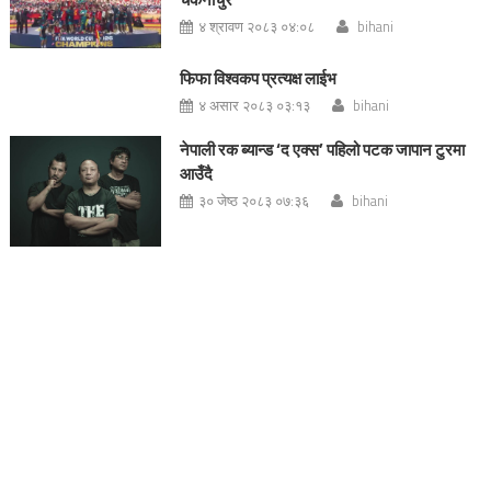
४ श्रावण २०८३ ०४:०८
bihani
फिफा विश्वकप प्रत्यक्ष लाईभ
४ असार २०८३ ०३:१३
bihani
नेपाली रक ब्यान्ड ‘द एक्स’ पहिलो पटक जापान टुरमा
आउँदै
३० जेष्ठ २०८३ ०७:३६
bihani