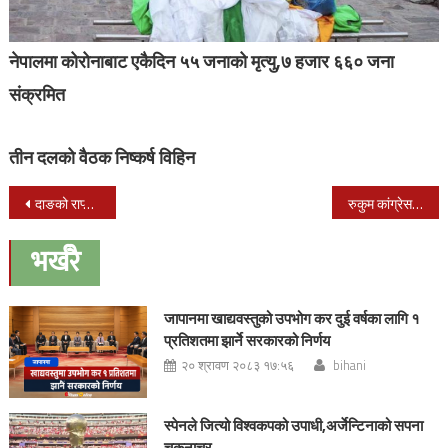
नेपालमा कोरोनाबाट एकैदिन ५५ जनाको मृत्यु,७ हजार ६६० जना
संक्रमित
तीन दलको वैठक निष्कर्ष विहिन
Post
दाङको राप्ती उपक्षेत्रीय अस्पताललाई ५ सय वेडको बनाइदै
रुकुम कांग्रेसका १९ जना कारबाहीमा
navigation
भर्खरै
जापानमा खाद्यवस्तुको उपभोग कर दुई वर्षका लागि १
प्रतिशतमा झार्ने सरकारको निर्णय
२० श्रावण २०८३ १७:५६
bihani
स्पेनले जित्यो विश्वकपको उपाधी,अर्जेन्टिनाको सपना
चकनाचुर