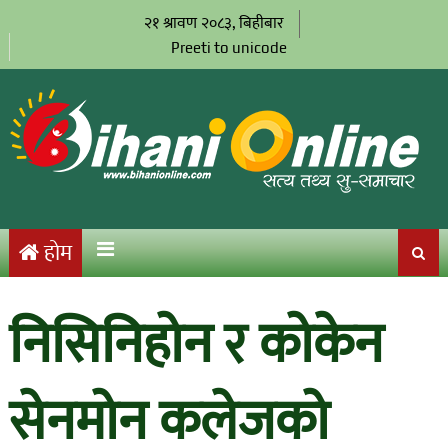
२१ श्रावण २०८३, बिहीबार
Preeti to unicode
होम
निसिनिहोन र कोकेन
सेनमोन कलेजको