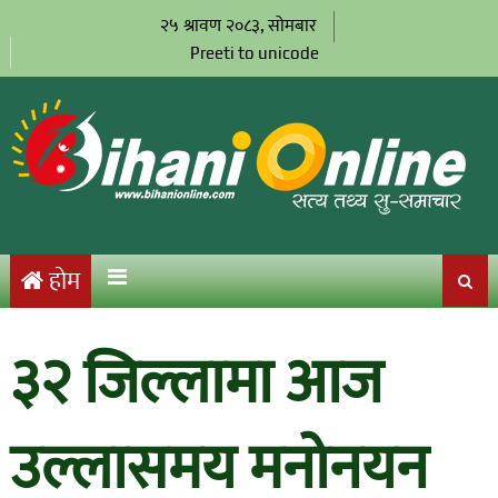
२५ श्रावण २०८३, सोमबार
Preeti to unicode
होम
३२ जिल्लामा आज
उल्लासमय मनोनयन