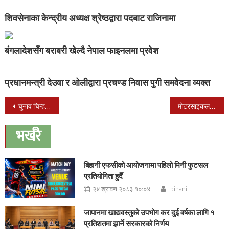
शिवसेनाका केन्द्रीय अध्यक्ष श्रेष्ठद्वारा पदबाट राजिनामा
बंगलादेशसँग बराबरी खेल्दै नेपाल फाइनलमा प्रवेश
प्रधानमन्त्री देउवा र ओलीद्वारा प्रचण्ड निवास पुगी समवेदना व्यक्त
Post
चुनाव चिन्ह अंकित सामग्री प्रयोग नगर्न निर्वाचन आयोगको निर्देशन
मोटरसाइकलको ठक्करबाट पागल चौराहमा एक बालक गम्भीर घाइते
navigation
भर्खरै
बिहानी एफसीको आयोजनामा पहिलो मिनी फुटसल
प्रतियोगिता हुदैँ
२४ श्रावण २०८३ १०:०४
bihani
जापानमा खाद्यवस्तुको उपभोग कर दुई वर्षका लागि १
प्रतिशतमा झार्ने सरकारको निर्णय