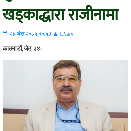
खड्काद्धारा राजीनामा
२४ जेष्ठ २०७५ १०:५३
bihani
काठमाडौं,जेठ,२४-