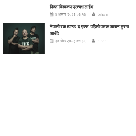
फिफा विश्वकप प्रत्यक्ष लाईभ
४ असार २०८३ ०३:१३
bihani
नेपाली रक ब्यान्ड ‘द एक्स’ पहिलो पटक जापान टुरमा
आउँदै
३० जेष्ठ २०८३ ०७:३६
bihani