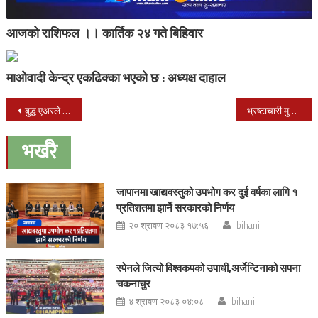
आजको राशिफल ।। कार्तिक २४ गते बिहिवार
माओवादी केन्द्र एकढिक्का भएको छ : अध्यक्ष दाहाल
Post
बुद्ध एअरले नेपालगन्ज देखि भारत सम्म उडान गर्ने
भ्रष्टाचारी मुद्धामा मुछिएका गोपाल खड्काद्धारा राजीनामा
navigation
भर्खरै
जापानमा खाद्यवस्तुको उपभोग कर दुई वर्षका लागि १
प्रतिशतमा झार्ने सरकारको निर्णय
२० श्रावण २०८३ १७:५६
bihani
स्पेनले जित्यो विश्वकपको उपाधी,अर्जेन्टिनाको सपना
चकनाचुर
४ श्रावण २०८३ ०४:०८
bihani