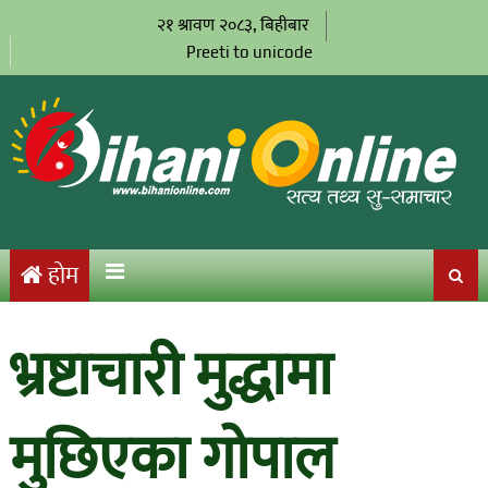
२१ श्रावण २०८३, बिहीबार
Preeti to unicode
होम
भ्रष्टाचारी मुद्धामा
मुछिएका गोपाल