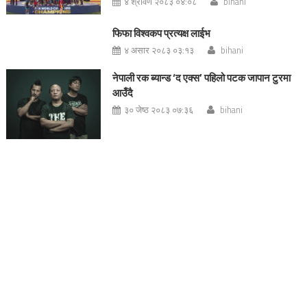
४ श्रावण २०८३ ०४:०८
bihani
फिफा विश्वकप प्रत्यक्ष लाईभ
४ असार २०८३ ०३:१३
bihani
नेपाली रक ब्यान्ड ‘द एक्स’ पहिलो पटक जापान टुरमा
आउँदै
३० जेष्ठ २०८३ ०७:३६
bihani