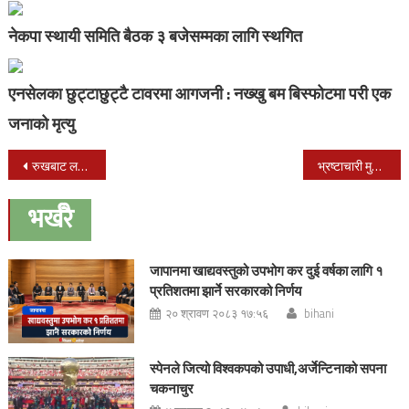
नेकपा स्थायी समिति बैठक ३ बजेसम्मका लागि स्थगित
एनसेलका छुट्टाछुट्टै टावरमा आगजनी : नख्खु बम बिस्फोटमा परी एक
जनाको मृत्यु
Post
रुखबाट लडेर एकको मृत्यु
भ्रष्टाचारी मुद्धामा मुछिएका गोपाल खड्काद्धारा राजीनामा
navigation
भर्खरै
जापानमा खाद्यवस्तुको उपभोग कर दुई वर्षका लागि १
प्रतिशतमा झार्ने सरकारको निर्णय
२० श्रावण २०८३ १७:५६
bihani
स्पेनले जित्यो विश्वकपको उपाधी,अर्जेन्टिनाको सपना
चकनाचुर