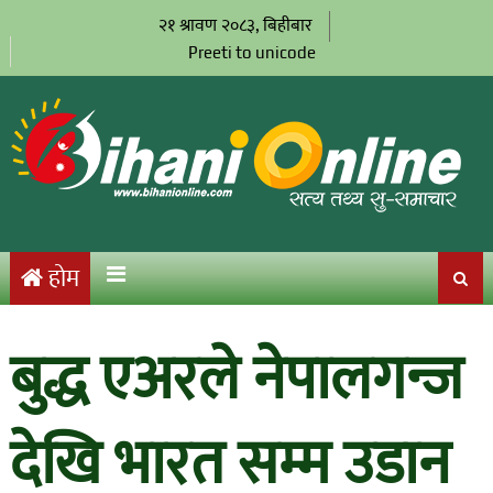
२१ श्रावण २०८३, बिहीबार
Preeti to unicode
होम
बुद्ध एअरले नेपालगन्ज
देखि भारत सम्म उडान