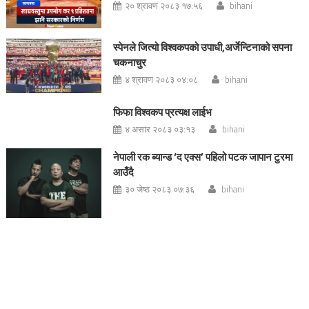
२० श्रावण २०८३ १७:५६
bihani
स्पेनले जित्यो विश्वकपको उपाधी,अर्जेन्टिनाको सपना
चकनाचुर
४ श्रावण २०८३ ०४:०८
bihani
फिफा विश्वकप प्रत्यक्ष लाईभ
४ असार २०८३ ०३:१३
bihani
नेपाली रक ब्यान्ड ‘द एक्स’ पहिलो पटक जापान टुरमा
आउँदै
३० जेष्ठ २०८३ ०७:३६
bihani