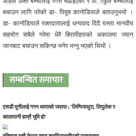
अहिले उक्त बच्चालाई रगत चढाईएको र अाफुले बच्चालाई
बचाउन लागि परेको डा- पियुष कानोडियाले बताउनुभयो ।
डा- कानोडियाले रक्तदातालाई धन्यवाद दिदै यस्ता मानवीय
सहयोग सबैले गरेमा धेरै बिरामीहरुको अकालमा ज्यान
जानबाट बचाउन सकिन्छ भनेर भन्नु भएको थियोे ।
सम्बन्धित समाचार
एसडी मुनीलाई गगन थापाको जवाफ : ‘लिम्पियाधुरा, लिपुलेक र
कालापानी हाम्रै भूमि हो’
इतिहास रच्दै नेपाल साफ च्याम्पियनसीपको फाइनलमा