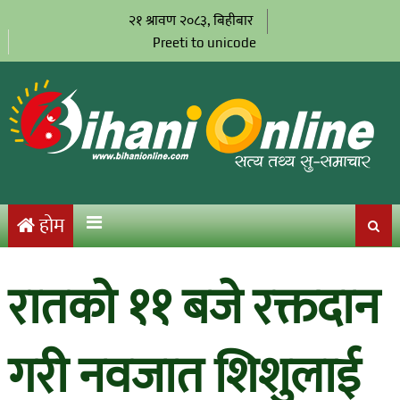
२१ श्रावण २०८३, बिहीबार
Preeti to unicode
होम
रातको ११ बजे रक्तदान
गरी नवजात शिशुलाई