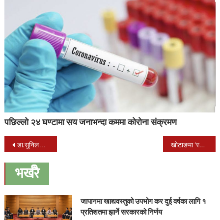
पछिल्लो २४ घण्टामा सय जनाभन्दा कममा कोरोना संक्रमण
Post
डा.सुनिल शर्मालाई अग्रजको सम्मान
खोटाङमा ‘स्कुल सम्पर्क’ कार्यक्रम सञ्चालन
navigation
भर्खरै
जापानमा खाद्यवस्तुको उपभोग कर दुई वर्षका लागि १
प्रतिशतमा झार्ने सरकारको निर्णय