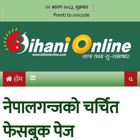
२२ श्रावण २०८३, शुक्रबार
Preeti to unicode
होम
नेपालगन्जको चर्चित
फेसबुक पेज