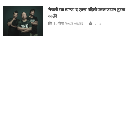
नेपाली रक ब्यान्ड ‘द एक्स’ पहिलो पटक जापान टुरमा
आउँदै
३० जेष्ठ २०८३ ०७:३६
bihani