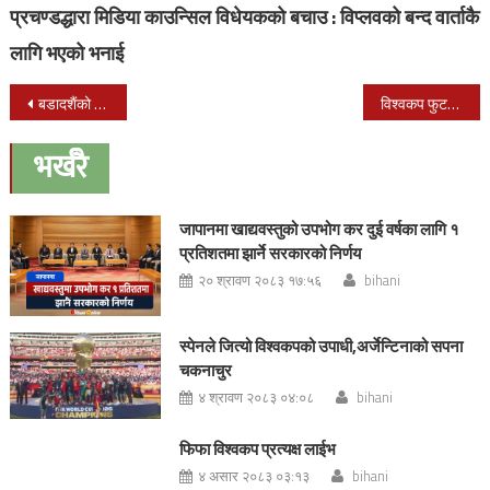
प्रचण्डद्धारा मिडिया काउन्सिल विधेयकको बचाउ : विप्लवको बन्द वार्ताकै
लागि भएको भनाई
Post
बडादशैंको आठौं दिन महाअष्टमी पर्व : आज दुर्गा भवानीको पूजा गरिँदै
विश्वकप फुटबल छनोट : नेपालको अभ्यास [फोटोफिचर]
navigation
भर्खरै
जापानमा खाद्यवस्तुको उपभोग कर दुई वर्षका लागि १
प्रतिशतमा झार्ने सरकारको निर्णय
२० श्रावण २०८३ १७:५६
bihani
स्पेनले जित्यो विश्वकपको उपाधी,अर्जेन्टिनाको सपना
चकनाचुर
४ श्रावण २०८३ ०४:०८
bihani
फिफा विश्वकप प्रत्यक्ष लाईभ
४ असार २०८३ ०३:१३
bihani