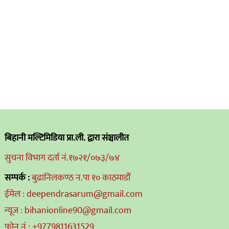
बिहानी मल्टिमिडिया प्रा.ली. द्वारा संञ्चालीत
सुचना विभाग दर्ता नं.१७२१/०७३/७४
सम्पर्क :
बुढानिलकण्ठ न.पा १० काठमाडौं
ईमेल : deependrasarum@gmail.com
न्यूज : bihanionline90@gmail.com
फोन नं : +9779811631529