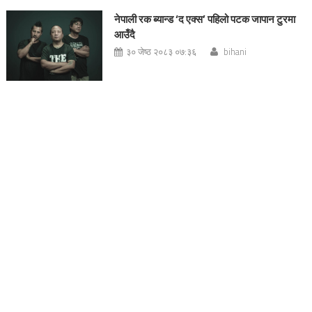
नेपाली रक ब्यान्ड ‘द एक्स’ पहिलो पटक जापान टुरमा
आउँदै
३० जेष्ठ २०८३ ०७:३६
bihani