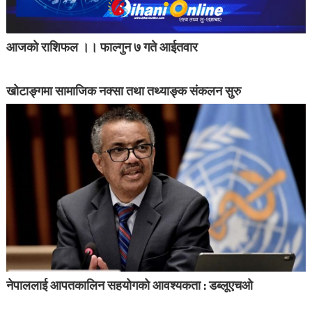
आजको राशिफल ।। फाल्गुन ७ गते आईतवार
खोटाङ्गमा सामाजिक नक्सा तथा तथ्याङ्क संकलन सुरु
नेपाललाई आपतकालिन सहयोगको आवश्यकता : डब्लूएचओ