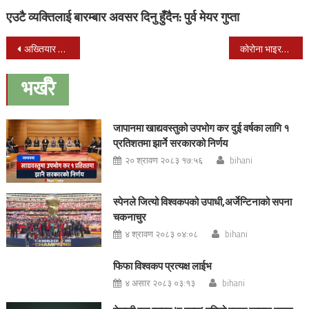
एउटै व्यक्तिलाई बारम्बार अवसर दिनु हुँदैन: पुर्व मेयर गुप्ता
Post
अख्तियार सरकारको प्रभाव र दबाबमा परेको कांग्रेसको आरोप
कोरोना भाइरस- चीनमा मृत्यु हुनेको संख्या ६ सय ३६ पुग्यो
navigation
भर्खरै
जापानमा खाद्यवस्तुको उपभोग कर दुई वर्षका लागि १
प्रतिशतमा झार्ने सरकारको निर्णय
२० श्रावण २०८३ १७:५६
bihani
स्पेनले जित्यो विश्वकपको उपाधी,अर्जेन्टिनाको सपना
चकनाचुर
४ श्रावण २०८३ ०४:०८
bihani
फिफा विश्वकप प्रत्यक्ष लाईभ
४ असार २०८३ ०३:१३
bihani