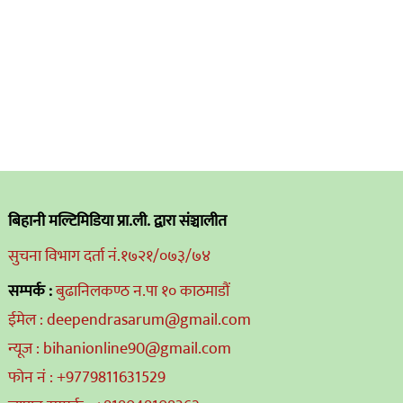
बिहानी मल्टिमिडिया प्रा.ली. द्वारा संञ्चालीत
सुचना विभाग दर्ता नं.१७२१/०७३/७४
सम्पर्क :
बुढानिलकण्ठ न.पा १० काठमाडौं
ईमेल : deependrasarum@gmail.com
न्यूज : bihanionline90@gmail.com
फोन नं : +9779811631529