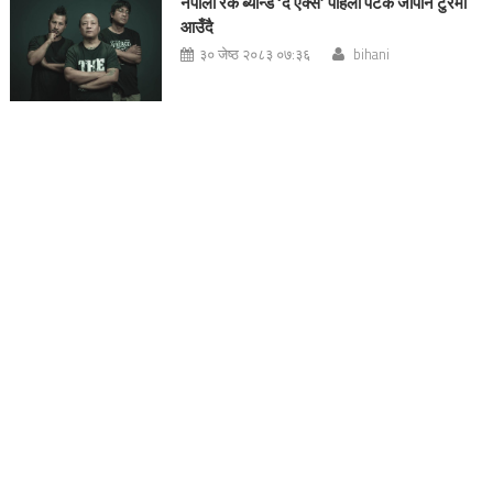
नेपाली रक ब्यान्ड ‘द एक्स’ पहिलो पटक जापान टुरमा
आउँदै
३० जेष्ठ २०८३ ०७:३६
bihani