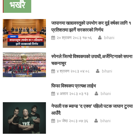
भर्खरै
जापानमा खाद्यवस्तुको उपभोग कर दुई वर्षका लागि १
प्रतिशतमा झार्ने सरकारको निर्णय
२० श्रावण २०८३ १७:५६
bihani
स्पेनले जित्यो विश्वकपको उपाधी,अर्जेन्टिनाको सपना
चकनाचुर
४ श्रावण २०८३ ०४:०८
bihani
फिफा विश्वकप प्रत्यक्ष लाईभ
४ असार २०८३ ०३:१३
bihani
नेपाली रक ब्यान्ड ‘द एक्स’ पहिलो पटक जापान टुरमा
आउँदै
३० जेष्ठ २०८३ ०७:३६
bihani