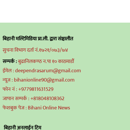
बिहानी मल्टिमिडिया प्रा.ली. द्वारा संञ्चालीत
सुचना विभाग दर्ता नं.१७२१/०७३/७४
सम्पर्क :
बुढानिलकण्ठ न.पा १० काठमाडौं
ईमेल : deependrasarum@gmail.com
न्यूज : bihanionline90@gmail.com
फोन नं : +9779811631529
जापान सम्पर्क : +818048108362
फेशबुक पेज : Bihani Online News
बिहानी अनलाईन टिम