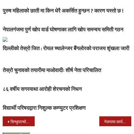
पुरुष महिलाको छाती मा किन धेरै अकर्सित हुन्छन ? कारण यस्तो छ !
नेपालगंजमा पुर्ण खोप वार्ड घोषणाका लागि खोप समन्वय समिती गठन
दिल्लीको तेस्रो जित : रोयल च्यालेन्जर बैंगलोरको पराजय शृंखला जारी
तेस्रो चुनावको तयारीमा माओवादीः शीर्ष नेता परिचालित
८६ वर्षीय सगरमाथा आरोही शेरचनको निधन
विद्यार्थी परिषदद्वारा निशुल्क कम्प्युटर प्रशिक्षण
Post
सिन्धुपाल्चोकको जुगलमा पहिरो जाॅंदा एकै परिवारका ६ जनासहित ३८ बेपत्ता, ८ घाइते
नेकपामा कार्यदलबारे नयाँ विवाद
navigation