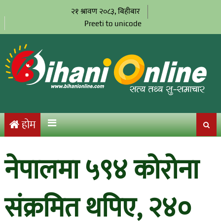
२१ श्रावण २०८३, बिहीबार
Preeti to unicode
होम
नेपालमा ५९४ कोरोना
संक्रमित थपिए, २४०