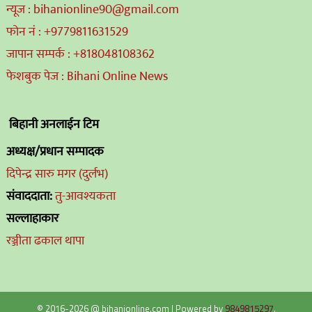
न्यूज : bihanionline90@gmail.com
फोन नं : +9779811631529
जापान सम्पर्क : +818048108362
फेशबुक पेज : Bihani Online News
बिहानी अनलाईन टिम
अध्यक्ष/प्रधान सम्पादक
दिपेन्द्र सारु मगर (दुर्लभ)
संवाददाता:
तु-आवश्यकता
सल्लाहाकार
रञ्जीता ढकाल थापा
© 2016-2026 @ bihanionline.com
|
Powered by
9849815297
.