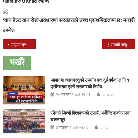
महिलाहरु छाउगोठ त्याग्दै
‘वान बेल्ट वान रोड’अवधारणा सरकारको उच्च प्राथमिकतामा छः मन्त्री
बस्नेत
Post
राप्रपा त्रय अध्यक्षको बैठक सम्पन्न: डा.केसीको जिवन रक्षाको माग
३ सयको मृत्यु भएपछि आर्मिनिया र अजरबैजानबीच अस्थायी युद्धविरामको सम्झौता
navigation
भर्खरै
जापानमा खाद्यवस्तुको उपभोग कर दुई वर्षका लागि १
प्रतिशतमा झार्ने सरकारको निर्णय
२० श्रावण २०८३ १७:५६
bihani
स्पेनले जित्यो विश्वकपको उपाधी,अर्जेन्टिनाको सपना
चकनाचुर
४ श्रावण २०८३ ०४:०८
bihani