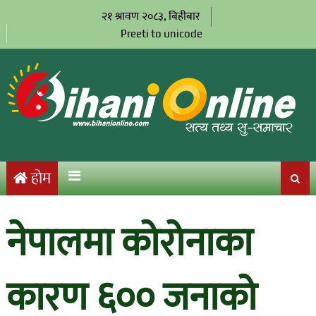
२१ श्रावण २०८३, बिहीबार
Preeti to unicode
होम
नेपालमा कोरोनाका
कारण ६०० जनाको