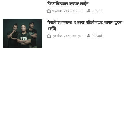
फिफा विश्वकप प्रत्यक्ष लाईभ
४ असार २०८३ ०३:१३
bihani
नेपाली रक ब्यान्ड ‘द एक्स’ पहिलो पटक जापान टुरमा
आउँदै
३० जेष्ठ २०८३ ०७:३६
bihani