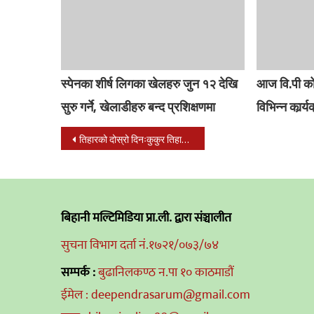
स्पेनका शीर्ष लिगका खेलहरु जुन १२ देखि
आज वि.पी को
सुरु गर्ने, खेलाडीहरु बन्द प्रशिक्षणमा
विभिन्न कार्र्
Post
तिहारको दोस्रो दिनःकुकुर तिहार मनाइँदै,आजै लक्ष्मीपूजा र दीपावली
navigation
बिहानी मल्टिमिडिया प्रा.ली. द्वारा संञ्चालीत
सुचना विभाग दर्ता नं.१७२१/०७३/७४
सम्पर्क :
बुढानिलकण्ठ न.पा १० काठमाडौं
ईमेल : deependrasarum@gmail.com