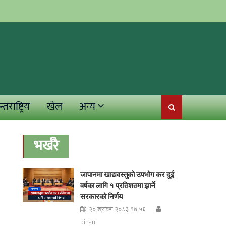
्तराष्ट्रिय
खेल
अन्य
भर्खरै
जापानमा खाद्यवस्तुको उपभोग कर दुई
वर्षका लागि १ प्रतिशतमा झार्ने
सरकारको निर्णय
२० श्रावण २०८३ १७:५६
bihani