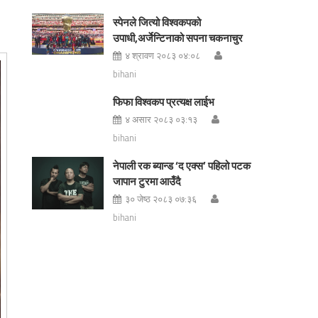
स्पेनले जित्यो विश्वकपको
उपाधी,अर्जेन्टिनाको सपना चकनाचुर
४ श्रावण २०८३ ०४:०८
bihani
फिफा विश्वकप प्रत्यक्ष लाईभ
४ असार २०८३ ०३:१३
bihani
नेपाली रक ब्यान्ड ‘द एक्स’ पहिलो पटक
जापान टुरमा आउँदै
३० जेष्ठ २०८३ ०७:३६
bihani