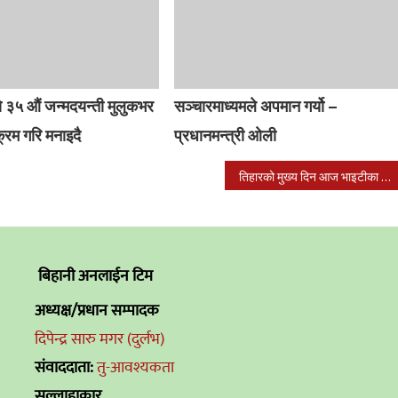
 ३५ औं जन्मदयन्ती मुलुकभर
सञ्चारमाध्यमले अपमान गर्यो –
यक्रम गरि मनाइदै
प्रधानमन्त्री ओली
तिहारको मुख्य दिन आज भाइटीका लगाइँदै, उत्तम साइत ११:३७ बजे
बिहानी अनलाईन टिम
अध्यक्ष/प्रधान सम्पादक
दिपेन्द्र सारु मगर (दुर्लभ)
संवाददाता:
तु-आवश्यकता
सल्लाहाकार