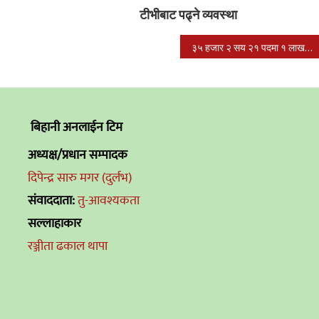
टीभीबाट पढ्न‍े व्यवस्था
३५ हजार २ सय २१ पदमा १ लाख १८ हजार जनाको उम्मेदवारी
बिहानी अनलाईन टिम
अध्यक्ष/प्रधान सम्पादक
दिपेन्द्र सारु मगर (दुर्लभ)
संवाददाता:
तु-आवश्यकता
सल्लाहाकार
रञ्जीता ढकाल थापा