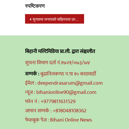
स्पष्टिकरण
Post
चुनावमा जनताको सक्रियता उत्साहजनक, कठघरामा उम्मेदवार
navigation
बिहानी मल्टिमिडिया प्रा.ली. द्वारा संञ्चालीत
सुचना विभाग दर्ता नं.१७२१/०७३/७४
सम्पर्क :
बुढानिलकण्ठ न.पा १० काठमाडौं
ईमेल : deependrasarum@gmail.com
न्यूज : bihanionline90@gmail.com
फोन नं : +9779811631529
जापान सम्पर्क : +818048108362
फेशबुक पेज : Bihani Online News