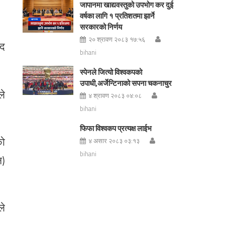
जापानमा खाद्यवस्तुको उपभोग कर दुई
वर्षका लागि १ प्रतिशतमा झार्ने
सरकारको निर्णय
२० श्रावण २०८३ १७:५६
ीद
bihani
स्पेनले जित्यो विश्वकपको
उपाधी,अर्जेन्टिनाको सपना चकनाचुर
ले
४ श्रावण २०८३ ०४:०८
bihani
फिफा विश्वकप प्रत्यक्ष लाईभ
को
४ असार २०८३ ०३:१३
bihani
न)
ले