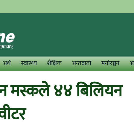
अर्थ
स्वास्थ्य
शैक्षिक
अन्तवार्ता
मनोरञ्जन
अन
लन मस्कले ४४ बिलियन
्वीटर