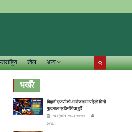
्तराष्ट्रिय
खेल
अन्य
भर्खरै
बिहानी एफसीको आयोजनामा पहिलो मिनी
फुटसल प्रतियोगिता हुदैँ
२४ श्रावण २०८३ १०:०४
bihani