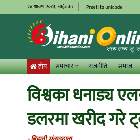
२४ श्रावण २०८३, आईतवार
Preeti to unicode
समाचार
राजनीति
समाज
होम
विश्वका धनाड्य ए
डलरमा खरीद गरे ट
- बिहानी संवाददाता