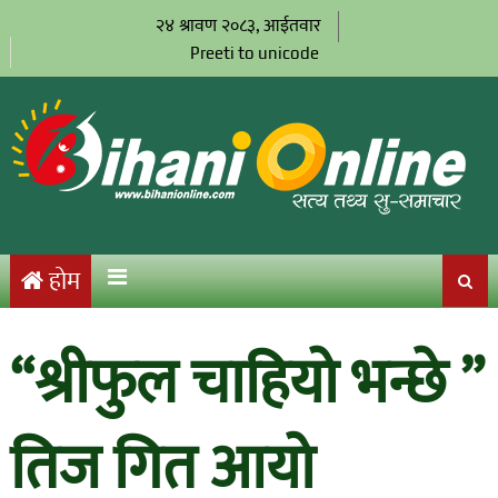
२४ श्रावण २०८३, आईतवार
Preeti to unicode
होम
“श्रीफुल चाहियो भन्छे ”
तिज गित आयो