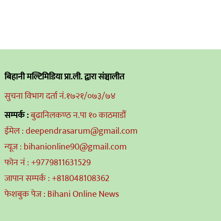
बिहानी मल्टिमिडिया प्रा.ली. द्वारा संञ्चालीत
सुचना विभाग दर्ता नं.१७२१/०७३/७४
सम्पर्क :
बुढानिलकण्ठ न.पा १० काठमाडौं
ईमेल : deependrasarum@gmail.com
न्यूज : bihanionline90@gmail.com
फोन नं : +9779811631529
जापान सम्पर्क : +818048108362
फेशबुक पेज : Bihani Online News