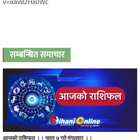
v=ixav82Ha0Wc
सम्बन्धित समाचार
आजको राशिफल ।। भाद्र ७ गते मंगलवार ।।