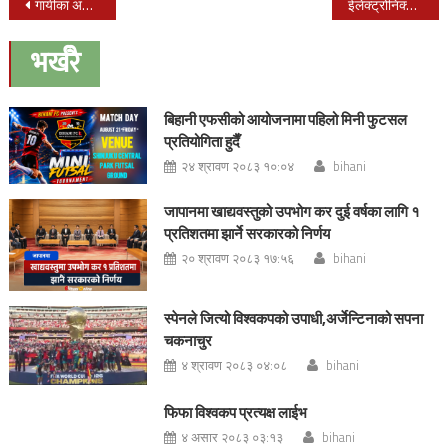
Post
गायीका अनिशा चौधरीको दुई दिने चोला बोलको पहिलो तिज गीत सार्वजनीक
ईलेक्ट्रोनिक्स तथा मोवाईल व्यवसायी संघद्वारा वृहत् रक्तदान
navigation
भर्खरै
बिहानी एफसीको आयोजनामा पहिलो मिनी फुटसल
प्रतियोगिता हुदैँ
२४ श्रावण २०८३ १०:०४
bihani
जापानमा खाद्यवस्तुको उपभोग कर दुई वर्षका लागि १
प्रतिशतमा झार्ने सरकारको निर्णय
२० श्रावण २०८३ १७:५६
bihani
स्पेनले जित्यो विश्वकपको उपाधी,अर्जेन्टिनाको सपना
चकनाचुर
४ श्रावण २०८३ ०४:०८
bihani
फिफा विश्वकप प्रत्यक्ष लाईभ
४ असार २०८३ ०३:१३
bihani