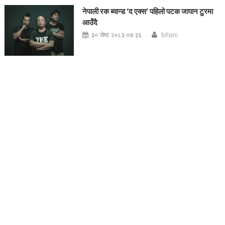
नेपाली रक ब्यान्ड ‘द एक्स’ पहिलो पटक जापान टुरमा
आउँदै
३० जेष्ठ २०८३ ०७:३६
bihani