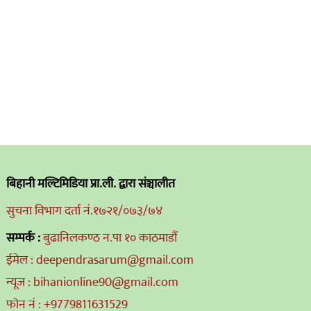
बिहानी मल्टिमिडिया प्रा.ली. द्वारा संञ्चालीत
सुचना विभाग दर्ता नं.१७२१/०७३/७४
सम्पर्क :
बुढानिलकण्ठ न.पा १० काठमाडौं
ईमेल : deependrasarum@gmail.com
न्यूज : bihanionline90@gmail.com
फोन नं : +9779811631529