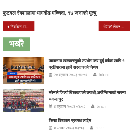
फुटबल रंगशालामा भागदौड मच्चिदा, १७ जनाको मृत्यु
Post
निर्वाचन आयोगले आकस्मिक बैठक बोलायो
भेरीको शेयर सदस्य भेटघाट कार्यक्रम कोहलपुर ८ पिपरिमा
navigation
भर्खरै
जापानमा खाद्यवस्तुको उपभोग कर दुई वर्षका लागि १
प्रतिशतमा झार्ने सरकारको निर्णय
२० श्रावण २०८३ १७:५६
bihani
स्पेनले जित्यो विश्वकपको उपाधी,अर्जेन्टिनाको सपना
चकनाचुर
४ श्रावण २०८३ ०४:०८
bihani
फिफा विश्वकप प्रत्यक्ष लाईभ
४ असार २०८३ ०३:१३
bihani