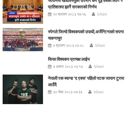
जापानमा खाद्यवस्तुको उपभोग कर दुई वर्षका लागि १
प्रतिशतमा झार्ने सरकारको निर्णय
२० श्रावण २०८३ १७:५६
bihani
स्पेनले जित्यो विश्वकपको उपाधी,अर्जेन्टिनाको सपना
चकनाचुर
४ श्रावण २०८३ ०४:०८
bihani
फिफा विश्वकप प्रत्यक्ष लाईभ
४ असार २०८३ ०३:१३
bihani
नेपाली रक ब्यान्ड ‘द एक्स’ पहिलो पटक जापान टुरमा
आउँदै
३० जेष्ठ २०८३ ०७:३६
bihani