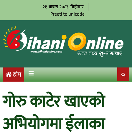
२१ श्रावण २०८३, बिहीबार
Preeti to unicode
होम
गोरु काटेर खाएको
अभियोगमा ईलाका