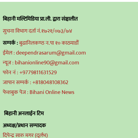
बिहानी मल्टिमिडिया प्रा.ली. द्वारा संञ्चालीत
सुचना विभाग दर्ता नं.१७२१/०७३/७४
सम्पर्क :
बुढानिलकण्ठ न.पा १० काठमाडौं
ईमेल : deependrasarum@gmail.com
न्यूज : bihanionline90@gmail.com
फोन नं : +9779811631529
जापान सम्पर्क : +818048108362
फेशबुक पेज : Bihani Online News
बिहानी अनलाईन टिम
अध्यक्ष/प्रधान सम्पादक
दिपेन्द्र सारु मगर (दुर्लभ)