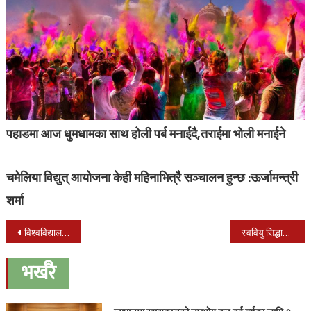
पहाडमा आज धुमधामका साथ होली पर्ब मनाईदै,तराईमा भोली मनाईने
चमेलिया विद्युत् आयोजना केही महिनाभित्रै सञ्चालन हुन्छ :ऊर्जामन्त्री
शर्मा
Post
विश्वविद्यालयलाई दक्ष जनशक्ति उत्पादन गर्ने केन्द्रको रुपमा विकास गर्न प्रधानमन्त्रीको निर्देशन
स्ववियु सिद्धार्थ क्याम्पस बाणगंगा द्धारा जनप्रतिनिधीलाई सम्मान
navigation
भर्खरै