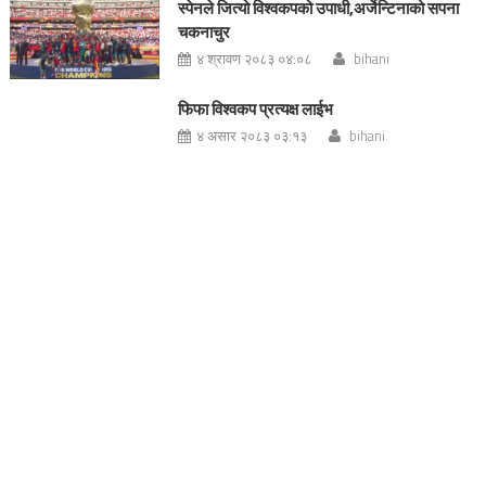
स्पेनले जित्यो विश्वकपको उपाधी,अर्जेन्टिनाको सपना
चकनाचुर
४ श्रावण २०८३ ०४:०८
bihani
फिफा विश्वकप प्रत्यक्ष लाईभ
४ असार २०८३ ०३:१३
bihani