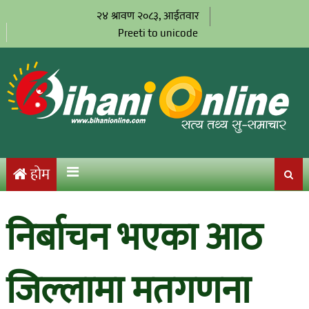
२४ श्रावण २०८३, आईतवार
Preeti to unicode
होम
निर्बाचन भएका आठ
जिल्लामा मतगणना