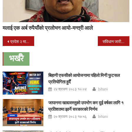
मलाई एक अर्ब रुपैयाँको प्रलोभन आयो-मन्त्री आले
Post
प्रदेश २ मा ७३ प्रतिशत मत खस्यो
संविधान जारी भएको दुई वर्ष पूरा
navigation
भर्खरै
बिहानी एफसीको आयोजनामा पहिलो मिनी फुटसल
प्रतियोगिता हुदैँ
२४ श्रावण २०८३ १०:०४
bihani
जापानमा खाद्यवस्तुको उपभोग कर दुई वर्षका लागि १
प्रतिशतमा झार्ने सरकारको निर्णय
२० श्रावण २०८३ १७:५६
bihani