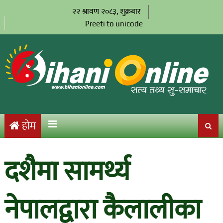
२२ श्रावण २०८३, शुक्रबार
Preeti to unicode
होम
दशैमा सामर्थ्य
नेपालद्वारा कैलालीका