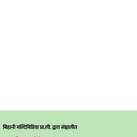
बिहानी मल्टिमिडिया प्रा.ली. द्वारा संञ्चालीत