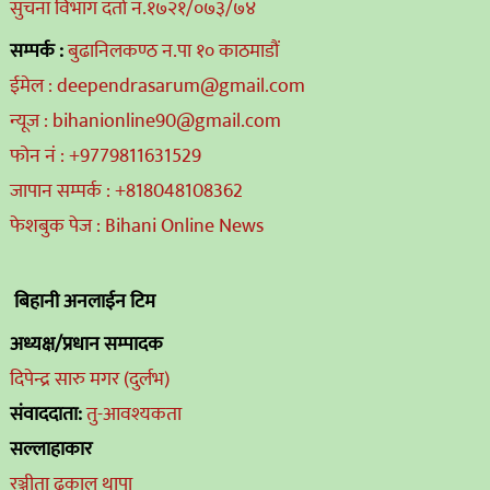
सुचना विभाग दर्ता नं.१७२१/०७३/७४
सम्पर्क :
बुढानिलकण्ठ न.पा १० काठमाडौं
ईमेल : deependrasarum@gmail.com
न्यूज : bihanionline90@gmail.com
फोन नं : +9779811631529
जापान सम्पर्क : +818048108362
फेशबुक पेज : Bihani Online News
बिहानी अनलाईन टिम
अध्यक्ष/प्रधान सम्पादक
दिपेन्द्र सारु मगर (दुर्लभ)
संवाददाता:
तु-आवश्यकता
सल्लाहाकार
रञ्जीता ढकाल थापा