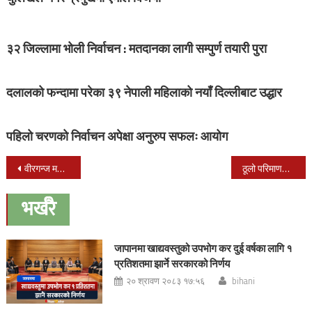
३२ जिल्लामा भोली निर्वाचन : मतदानका लागी सम्पुर्ण तयारी पुरा
दलालको फन्दामा परेका ३९ नेपाली महिलाको नयाँ दिल्लीबाट उद्धार
पहिलो चरणको निर्वाचन अपेक्षा अनुरुप सफलः आयोग
Post
वीरगन्ज महानगरपालिकाको मेयरमा फोरम नेपालका सरावगी विजयी
ठूलो परिमाणमा भारतबाट नेपाल भित्र्याउन लागिएको तरवार बरामद
navigation
भर्खरै
जापानमा खाद्यवस्तुको उपभोग कर दुई वर्षका लागि १
प्रतिशतमा झार्ने सरकारको निर्णय
२० श्रावण २०८३ १७:५६
bihani