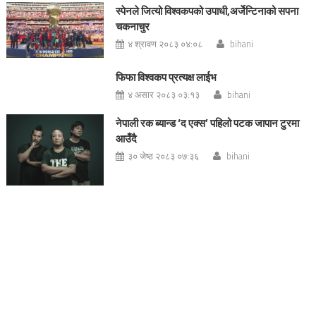
स्पेनले जित्यो विश्वकपको उपाधी,अर्जेन्टिनाको सपना
चकनाचुर
४ श्रावण २०८३ ०४:०८
bihani
फिफा विश्वकप प्रत्यक्ष लाईभ
४ असार २०८३ ०३:१३
bihani
नेपाली रक ब्यान्ड ‘द एक्स’ पहिलो पटक जापान टुरमा
आउँदै
३० जेष्ठ २०८३ ०७:३६
bihani