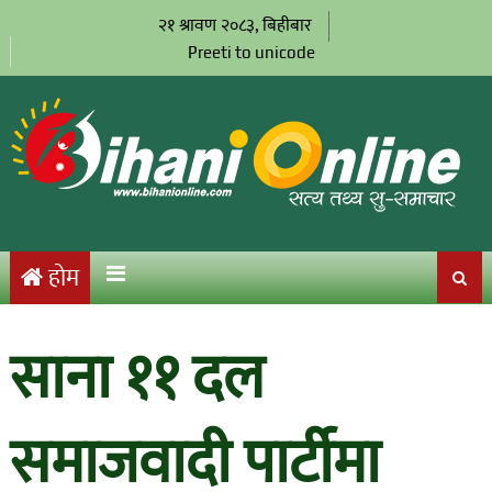
२१ श्रावण २०८३, बिहीबार
Preeti to unicode
होम
साना ११ दल
समाजवादी पार्टीमा