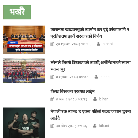
navigation
भर्खरै
जापानमा खाद्यवस्तुको उपभोग कर दुई वर्षका लागि १
प्रतिशतमा झार्ने सरकारको निर्णय
२० श्रावण २०८३ १७:५६
bihani
स्पेनले जित्यो विश्वकपको उपाधी,अर्जेन्टिनाको सपना
चकनाचुर
४ श्रावण २०८३ ०४:०८
bihani
फिफा विश्वकप प्रत्यक्ष लाईभ
४ असार २०८३ ०३:१३
bihani
नेपाली रक ब्यान्ड ‘द एक्स’ पहिलो पटक जापान टुरमा
आउँदै
३० जेष्ठ २०८३ ०७:३६
bihani