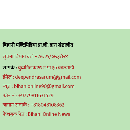
बिहानी मल्टिमिडिया प्रा.ली. द्वारा संञ्चालीत
सुचना विभाग दर्ता नं.१७२१/०७३/७४
सम्पर्क :
बुढानिलकण्ठ न.पा १० काठमाडौं
ईमेल : deependrasarum@gmail.com
न्यूज : bihanionline90@gmail.com
फोन नं : +9779811631529
जापान सम्पर्क : +818048108362
फेशबुक पेज : Bihani Online News