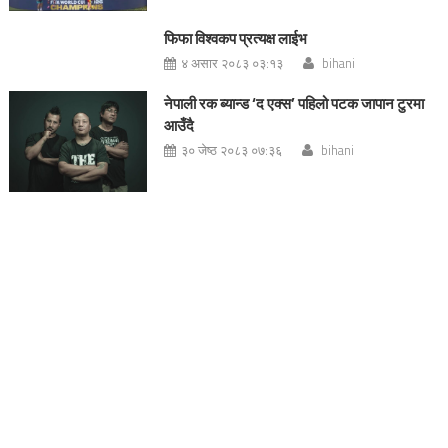
फिफा विश्वकप प्रत्यक्ष लाईभ
४ असार २०८३ ०३:१३
bihani
नेपाली रक ब्यान्ड ‘द एक्स’ पहिलो पटक जापान टुरमा
आउँदै
३० जेष्ठ २०८३ ०७:३६
bihani