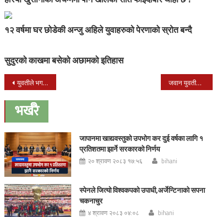
१२ वर्षमा घर छोडेकी अन्जु अहिले युवाहरुको पेरणाको स्रोत बन्दै
सुदुरको काखमा बसेको अछामको इतिहास
Post
युवतीले भगवानसँग सोधिछन्, ‘हे ईश्वर १ प्रेम के हो रु’ जवाफले सबैको आँखा खुल्छ
जवान युवतीसँग जब कालिदासले पानी मागे (रोचक संवादसहित )
navigation
भर्खरै
जापानमा खाद्यवस्तुको उपभोग कर दुई वर्षका लागि १
प्रतिशतमा झार्ने सरकारको निर्णय
२० श्रावण २०८३ १७:५६
bihani
स्पेनले जित्यो विश्वकपको उपाधी,अर्जेन्टिनाको सपना
चकनाचुर
४ श्रावण २०८३ ०४:०८
bihani