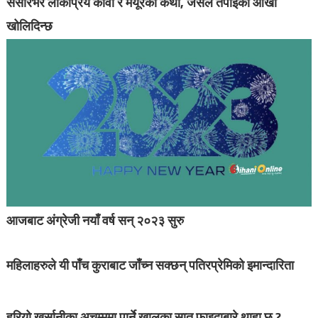
संसारभर लोकप्रिय कौवा र मयूरको कथा, जसले तपाइँको आँखा
खोलिदिन्छ
आजबाट अंग्रेजी नयाँ वर्ष सन् २०२३ सुरु
महिलाहरुले यी पाँच कुराबाट जाँच्न सक्छन् पतिरप्रेमिको इमान्दारिता
हरियो खुर्सानीका अचम्ममा पार्ने खालका सात फाइदाबारे थाहा छ ?