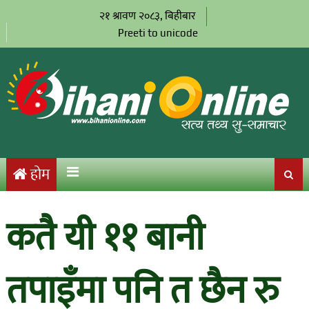
२१ श्रावण २०८३, बिहीबार
Preeti to unicode
होम
कतै यी ११ बानी
तपाइँमा पनि त छैन रु