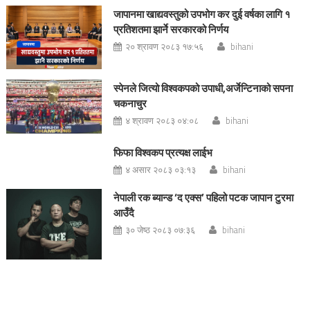
जापानमा खाद्यवस्तुको उपभोग कर दुई वर्षका लागि १
प्रतिशतमा झार्ने सरकारको निर्णय
२० श्रावण २०८३ १७:५६
bihani
स्पेनले जित्यो विश्वकपको उपाधी,अर्जेन्टिनाको सपना
चकनाचुर
४ श्रावण २०८३ ०४:०८
bihani
फिफा विश्वकप प्रत्यक्ष लाईभ
४ असार २०८३ ०३:१३
bihani
नेपाली रक ब्यान्ड ‘द एक्स’ पहिलो पटक जापान टुरमा
आउँदै
३० जेष्ठ २०८३ ०७:३६
bihani