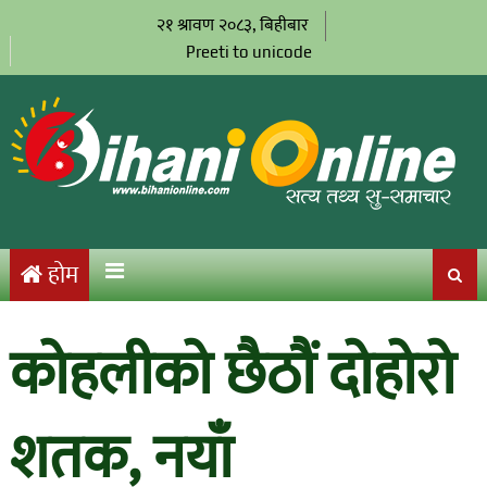
२१ श्रावण २०८३, बिहीबार
Preeti to unicode
होम
कोहलीको छैठौं दोहोरो
शतक, नयाँ