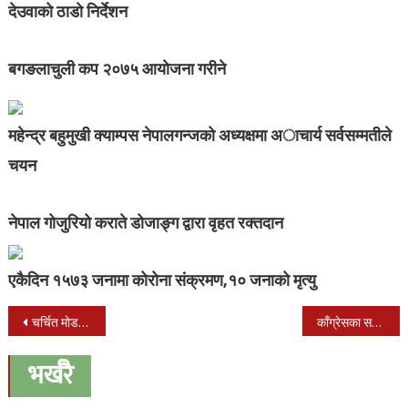
देउवाको ठाडो निर्देशन
बगङलाचुली कप २०७५ आयोजना गरीने
महेन्द्र बहुमुखी क्याम्पस नेपालगन्जको अध्यक्षमा अाचार्य सर्वसम्मतीले
चयन
नेपाल गोजुरियो कराते डोजाङ्ग द्वारा वृहत रक्तदान
एकैदिन १५७३ जनामा कोरोना संक्रमण,१० जनाको मृत्यु
Post
चर्चित मोडल थापा र शाही खाडी मुलुकमा अलपत्र
काँग्रेसका समानुपातिक उम्मेदवार मञ्जु खाँडमाथि बम प्रहार
navigation
भर्खरै