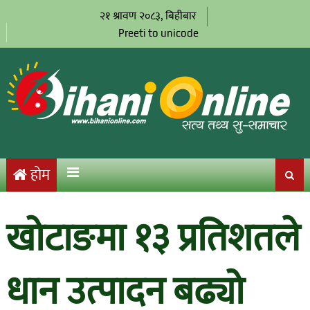
२१ श्रावण २०८३, बिहीबार
Preeti to unicode
होम
खोटाङमा १३ प्रतिशतले
धान उत्पादन बढ्यो