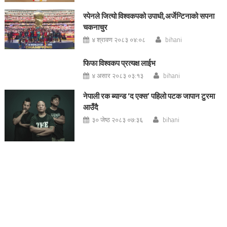
स्पेनले जित्यो विश्वकपको उपाधी,अर्जेन्टिनाको सपना
चकनाचुर
४ श्रावण २०८३ ०४:०८
bihani
फिफा विश्वकप प्रत्यक्ष लाईभ
४ असार २०८३ ०३:१३
bihani
नेपाली रक ब्यान्ड ‘द एक्स’ पहिलो पटक जापान टुरमा
आउँदै
३० जेष्ठ २०८३ ०७:३६
bihani