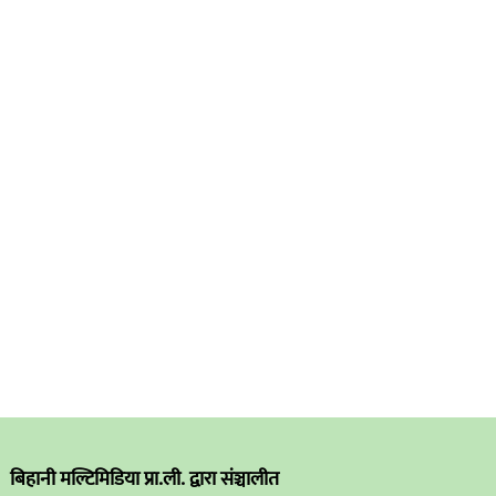
बिहानी मल्टिमिडिया प्रा.ली. द्वारा संञ्चालीत