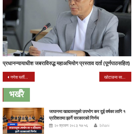
प्रधानन्यायाधीश जबराविरुद्ध महाअभियोग प्रस्ताव दर्ता (पूर्णपाठसहित)
Post
गणेश घर्तीको पहिलो लोकगीत “सानू तिमी मेरी मात्र हौ”
खोटाङमा सामीद्वारा आफ्नै कामको अनुगमन
navigation
भर्खरै
जापानमा खाद्यवस्तुको उपभोग कर दुई वर्षका लागि १
प्रतिशतमा झार्ने सरकारको निर्णय
२० श्रावण २०८३ १७:५६
bihani