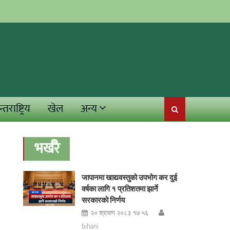
्तराष्ट्रिय
खेल
अन्य
भर्खरै
जापानमा खाद्यवस्तुको उपभोग कर दुई
वर्षका लागि १ प्रतिशतमा झार्ने
सरकारको निर्णय
२० श्रावण २०८३ १७:५६
bihani