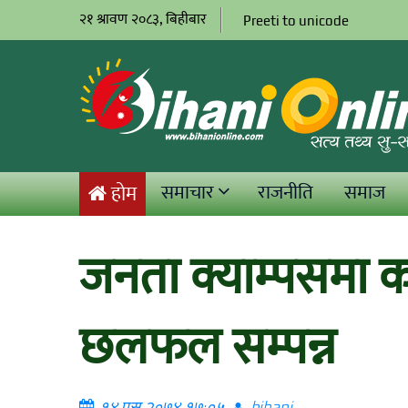
२१ श्रावण २०८३, बिहीबार
Preeti to unicode
समाचार
राजनीति
समाज
होम
जनता क्याम्पसमा कार्
छलफल सम्पन्न
१४ पुस २०७४ १७:०५
bihani