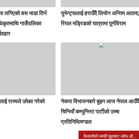
 लगिएको बस भाडा तिर्न
युभेन्ट्सलाई हराउँदै लियोन अन्तिम आठमा
िकृतमाथि गाउँपालिका
रियल मड्रिडको यात्रामा पूर्णविराम
्यवहार
लाई राज्यले उपेक्षा गरेको
नेकपा विभाजनबारे बुझ्न आज नेपाल आउँद
चिनियाँ कम्युनिस्ट पार्टीको उच्च
प्रतिनिधिमण्डल
कैलालीको लम्की चुहाबाट अवैध औषधि बेचविखन गर्ने एक व्याक्ति पक्राउ