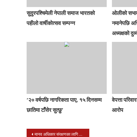
सुदुरपश्चिमेली नेपाली समाज भारतको
ओलीको सभामा
पहीलो वार्षीकोत्सव सम्पन्न
नमानेपछि अध
अध्यक्षको दुर्व
‘२० वर्षपछि नागरिकता पाए, १५ दिनसम्म
वेपत्ता परिवार
छातिमा टाँसेर सुत्छु’
आरोप
Post
मानव अधिकार संरक्षणका लागि सरकारी तथा गैरसरकारी सस्था जिम्मेवार हुनुपर्ने