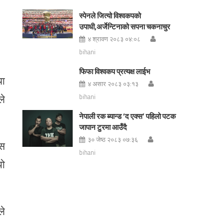
स्पेनले जित्यो विश्वकपको
उपाधी,अर्जेन्टिनाको सपना चकनाचुर
४ श्रावण २०८३ ०४:०८
bihani
फिफा विश्वकप प्रत्यक्ष लाईभ
था
४ असार २०८३ ०३:१३
ले
bihani
नेपाली रक ब्यान्ड ‘द एक्स’ पहिलो पटक
जापान टुरमा आउँदै
३० जेष्ठ २०८३ ०७:३६
पस
bihani
यो
ले