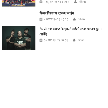
४ श्रावण २०८३ ०४:०८
bihani
फिफा विश्वकप प्रत्यक्ष लाईभ
४ असार २०८३ ०३:१३
bihani
नेपाली रक ब्यान्ड ‘द एक्स’ पहिलो पटक जापान टुरमा
आउँदै
३० जेष्ठ २०८३ ०७:३६
bihani