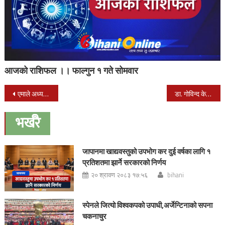
आजको राशिफल ।। फाल्गुन १ गते सोमवार
Post
एमाले अध्यक्ष ओली आज थाइल्यान्ड जादै
डा. गोविन्द केसीविरुद्ध परेको मुद्दामा आज सुनुवाई
navigation
भर्खरै
जापानमा खाद्यवस्तुको उपभोग कर दुई वर्षका लागि १
प्रतिशतमा झार्ने सरकारको निर्णय
२० श्रावण २०८३ १७:५६
bihani
स्पेनले जित्यो विश्वकपको उपाधी,अर्जेन्टिनाको सपना
चकनाचुर