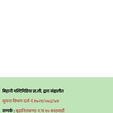
बिहानी मल्टिमिडिया प्रा.ली. द्वारा संञ्चालीत
सुचना विभाग दर्ता नं.१७२१/०७३/७४
सम्पर्क :
बुढानिलकण्ठ न.पा १० काठमाडौं