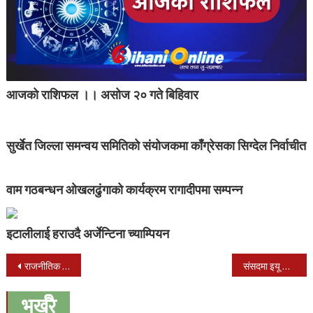
आजको राशिफल ।। असोज २० गते बिहिवार
सुर्खेत जिल्ला समन्वय समितिको संयोजकमा काँग्रेसका सिग्देल निर्वाचीत
वाम गठबन्धन ओखलढुंगाको कार्यक्रम रागादीपमा सम्पन्न
इटालीलाई हराउदै अर्जेन्टिना च्याम्पियन
Post
राजनीतिक प्रतिवेदन आज कार्यदलमा पेस गरिने
संसदमा इयू निर्वाचन प्रतिवेदनको चर्को विरोध
navigation
भर्खरै