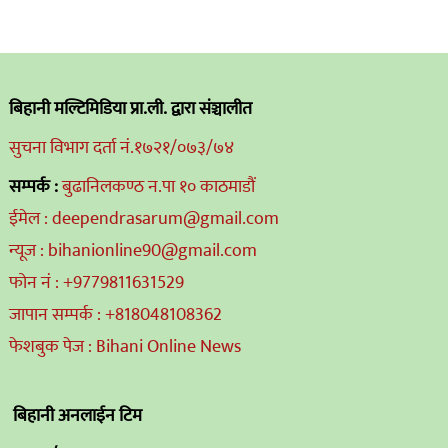
बिहानी मल्टिमिडिया प्रा.ली. द्वारा संञ्चालीत
सुचना विभाग दर्ता नं.१७२१/०७३/७४
सम्पर्क :
बुढानिलकण्ठ न.पा १० काठमाडौं
ईमेल : deependrasarum@gmail.com
न्यूज : bihanionline90@gmail.com
फोन नं : +9779811631529
जापान सम्पर्क : +818048108362
फेशबुक पेज : Bihani Online News
बिहानी अनलाईन टिम