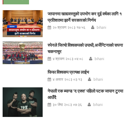
जापानमा खाद्यवस्तुको उपभोग कर दुई वर्षका लागि १
प्रतिशतमा झार्ने सरकारको निर्णय
२० श्रावण २०८३ १७:५६
bihani
स्पेनले जित्यो विश्वकपको उपाधी,अर्जेन्टिनाको सपना
चकनाचुर
४ श्रावण २०८३ ०४:०८
bihani
फिफा विश्वकप प्रत्यक्ष लाईभ
४ असार २०८३ ०३:१३
bihani
नेपाली रक ब्यान्ड ‘द एक्स’ पहिलो पटक जापान टुरमा
आउँदै
३० जेष्ठ २०८३ ०७:३६
bihani