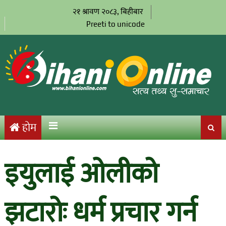
२१ श्रावण २०८३, बिहीबार
Preeti to unicode
होम
इयुलाई ओलीको
झटारोः धर्म प्रचार गर्न