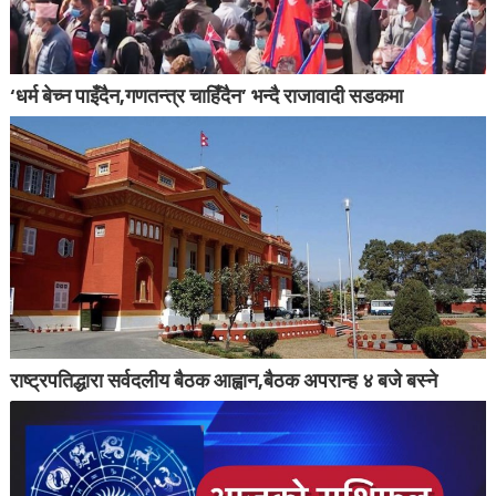
‘धर्म बेच्न पाइँदैन,गणतन्त्र चाहिँदैन’ भन्दै राजावादी सडकमा
राष्ट्रपतिद्धारा सर्वदलीय बैठक आह्वान,बैठक अपरान्ह ४ बजे बस्ने