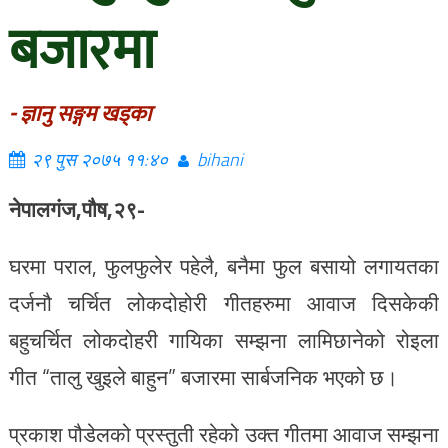
बजारमा
- ज्ञानु सङ्गम खड्का
२९ पुस २०७५ ११:४०
bihani
नेपालगंज,पौष,२९-
घरमा पराल, फुलफुलेर पहेलै, बनैमा फुल बसायो लगायतका
दर्जनौ चर्चित लोकदोहोरी गीतहरुमा आवाज दिसकेकी
बहुचर्चित लोकदोहरी गायिका सम्झना लामिछानेको रोइला
गीत “तालु खुइले बाहुन” बजारमा सार्बजनिक भएको छ।
प्रकाश पौडेलको प्रस्तुती रहेको उक्त गीतमा आवाज सम्झना