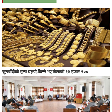
सुनचाँदीको मूल्य घट्यो,किन्ने भए तोलाको ९४ हजार १००