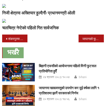
निजी क्षेत्रमा अख्तियार हुल्दैनौंः प्रधानमन्त्री ओली
चलचित्र नेप्टेको पहिलो गित सार्वजनिक
Post
शंकरपुरमा प्रहरी र तस्करबीच गोली हानाहान, एक जनाको मृत्यु
जापानको फुकुओकामा माघी पर्व धुमधाम संग मनाईयो ( फोटो फिचर )
navigation
भर्खरै
बिहानी एफसीको आयोजनामा पहिलो मिनी फुटसल
प्रतियोगिता हुदैँ
२४ श्रावण २०८३ १०:०४
bihani
जापानमा खाद्यवस्तुको उपभोग कर दुई वर्षका लागि १
प्रतिशतमा झार्ने सरकारको निर्णय
२० श्रावण २०८३ १७:५६
bihani