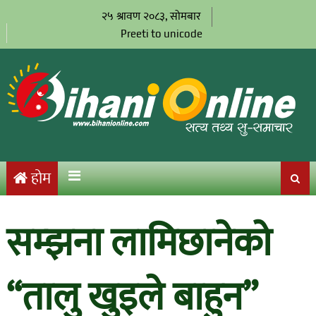
२५ श्रावण २०८३, सोमबार
Preeti to unicode
होम
सम्झना लामिछानेको
“तालु खुइले बाहुन”