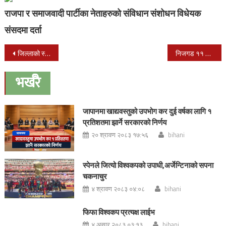
राजपा र समाजवादी पार्टीका नेताहरुको संविधान संशोधन विधेयक
संसदमा दर्ता
Post
जिल्लाको स्वास्थ्य विकासको लागी सधैँ लागी रहने डाक्डर :विश्वकर्मा
निजगड ११ रतनपुर बारामा ओडा अध्यक्षको लागि तीन हस्तिहरुको प्रस्तिस्प्रधा
navigation
भर्खरै
जापानमा खाद्यवस्तुको उपभोग कर दुई वर्षका लागि १
प्रतिशतमा झार्ने सरकारको निर्णय
२० श्रावण २०८३ १७:५६
bihani
स्पेनले जित्यो विश्वकपको उपाधी,अर्जेन्टिनाको सपना
चकनाचुर
४ श्रावण २०८३ ०४:०८
bihani
फिफा विश्वकप प्रत्यक्ष लाईभ
४ असार २०८३ ०३:१३
bihani