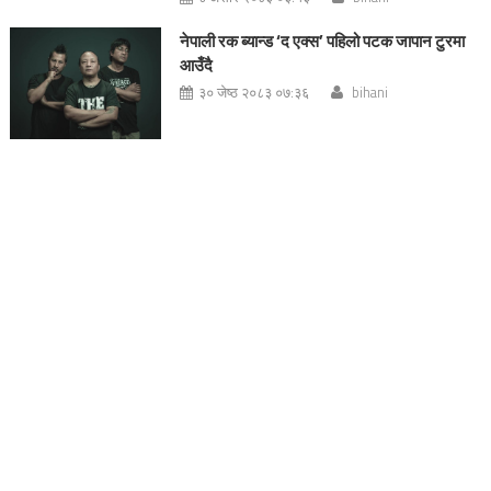
नेपाली रक ब्यान्ड ‘द एक्स’ पहिलो पटक जापान टुरमा
आउँदै
३० जेष्ठ २०८३ ०७:३६
bihani