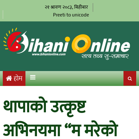
२१ श्रावण २०८३, बिहीबार
Preeti to unicode
होम
थापाको उत्कृष्ट
अभिनयमा “म मरेको