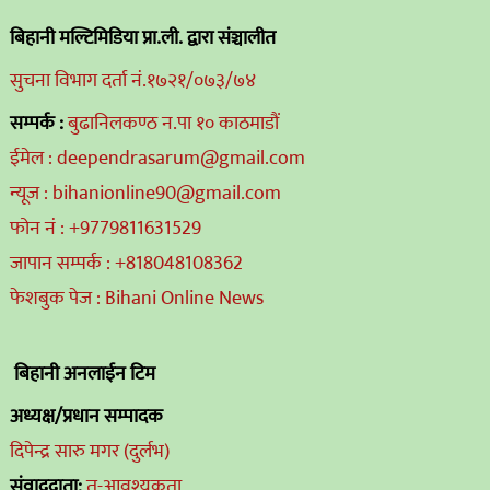
बिहानी मल्टिमिडिया प्रा.ली. द्वारा संञ्चालीत
सुचना विभाग दर्ता नं.१७२१/०७३/७४
सम्पर्क :
बुढानिलकण्ठ न.पा १० काठमाडौं
ईमेल : deependrasarum@gmail.com
न्यूज : bihanionline90@gmail.com
फोन नं : +9779811631529
जापान सम्पर्क : +818048108362
फेशबुक पेज : Bihani Online News
बिहानी अनलाईन टिम
अध्यक्ष/प्रधान सम्पादक
दिपेन्द्र सारु मगर (दुर्लभ)
संवाददाता:
तु-आवश्यकता