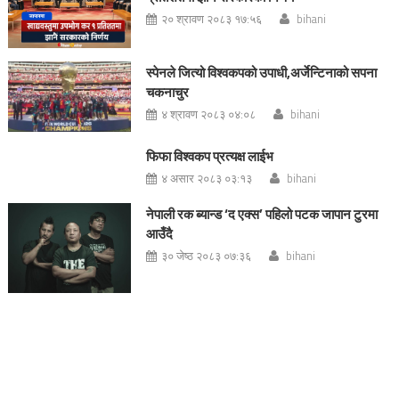
२० श्रावण २०८३ १७:५६
bihani
स्पेनले जित्यो विश्वकपको उपाधी,अर्जेन्टिनाको सपना
चकनाचुर
४ श्रावण २०८३ ०४:०८
bihani
फिफा विश्वकप प्रत्यक्ष लाईभ
४ असार २०८३ ०३:१३
bihani
नेपाली रक ब्यान्ड ‘द एक्स’ पहिलो पटक जापान टुरमा
आउँदै
३० जेष्ठ २०८३ ०७:३६
bihani