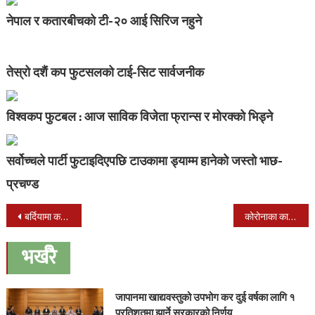
नेपाल र कतारबीचको टी-२० आई सिरिज नहुने
तेस्रो दशैं कप फुटसलको टाई-सिट सार्वजनीक
विश्वकप फुटबल : आज साविक विजेता फ्रान्स र मोरक्को भिड्ने
सर्वोच्चले पार्टी फुटाइदिएपछि टाउकामा ड्याम्म हानेको जस्तो भाछ-
प्रचण्ड
Post
बर्दियामा कर्णाली नदीको तटबन्ध फुट्न थाल्यो
कोरोनाका कारण वीरगन्ज र चितवनमा थप २ जनाको ज्यान गयो
navigation
भर्खरै
जापानमा खाद्यवस्तुको उपभोग कर दुई वर्षका लागि १
प्रतिशतमा झार्ने सरकारको निर्णय