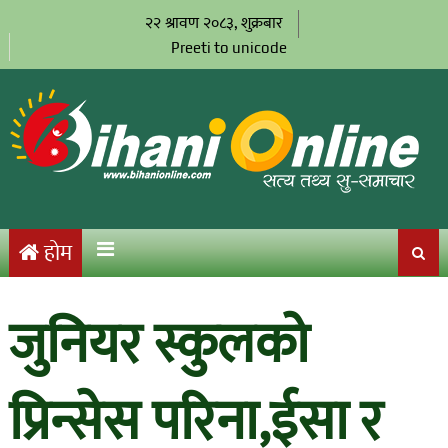
२२ श्रावण २०८३, शुक्रबार
Preeti to unicode
होम
जुनियर स्कुलको
प्रिन्सेस परिना,ईसा र