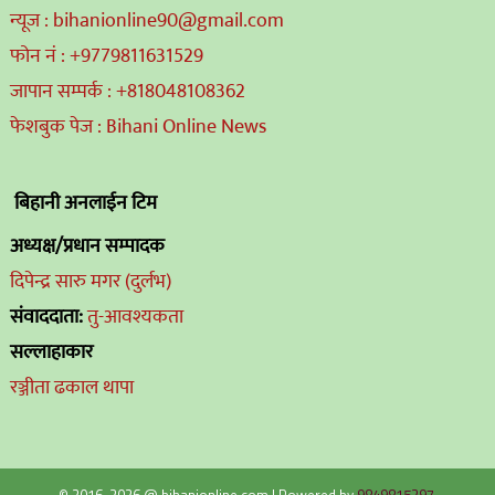
न्यूज : bihanionline90@gmail.com
फोन नं : +9779811631529
जापान सम्पर्क : +818048108362
फेशबुक पेज : Bihani Online News
बिहानी अनलाईन टिम
अध्यक्ष/प्रधान सम्पादक
दिपेन्द्र सारु मगर (दुर्लभ)
संवाददाता:
तु-आवश्यकता
सल्लाहाकार
रञ्जीता ढकाल थापा
© 2016-2026 @ bihanionline.com
|
Powered by
9849815297
.