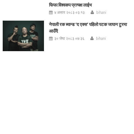
फिफा विश्वकप प्रत्यक्ष लाईभ
४ असार २०८३ ०३:१३
bihani
नेपाली रक ब्यान्ड ‘द एक्स’ पहिलो पटक जापान टुरमा
आउँदै
३० जेष्ठ २०८३ ०७:३६
bihani