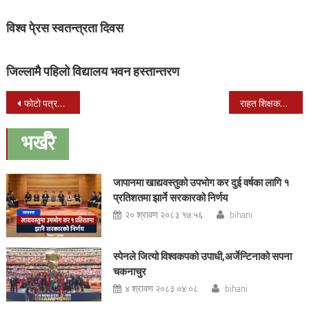
विश्व पे्रस स्वतन्त्रता दिवस
जिल्लामै पहिलो विद्यालय भवन हस्तान्तरण
Post
फोटो पत्रकार स्कन्द गौतम सम्मानित
राहत शिक्षकद्वारा मुख्य मन्त्रीलाइ ज्ञापनपत्र
navigation
भर्खरै
जापानमा खाद्यवस्तुको उपभोग कर दुई वर्षका लागि १
प्रतिशतमा झार्ने सरकारको निर्णय
२० श्रावण २०८३ १७:५६
bihani
स्पेनले जित्यो विश्वकपको उपाधी,अर्जेन्टिनाको सपना
चकनाचुर
४ श्रावण २०८३ ०४:०८
bihani