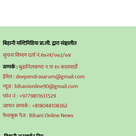
बिहानी मल्टिमिडिया प्रा.ली. द्वारा संञ्चालीत
सुचना विभाग दर्ता नं.१७२१/०७३/७४
सम्पर्क :
बुढानिलकण्ठ न.पा १० काठमाडौं
ईमेल : deependrasarum@gmail.com
न्यूज : bihanionline90@gmail.com
फोन नं : +9779811631529
जापान सम्पर्क : +818048108362
फेशबुक पेज : Bihani Online News