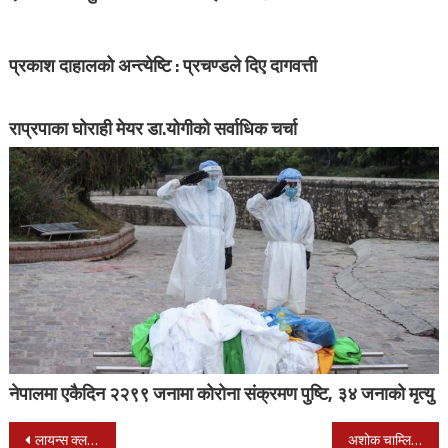
प्रकाश दाहालको अन्त्येष्टि : प्रचण्डले दिए दागवत्ती
राप्रपाका घोराही मेयर डा.योगीको सर्वाधिक चर्चा
नेपालमा एकैदिन २२९९ जनामा कोरोना संक्रमण पुष्टि, ३४ जनाको मृत्यु
Post
लायन्स क्लब अफ नेपालगन्जद्वारा उज्यालो सहकारीमा निशुल्क स्वास्थ्य शिविर
अशोक चाम्लिङ राइको नयाँ गीत “मनकी सिम्मा” सार्वजनिक(भिडियो सहित)