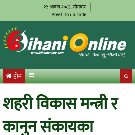
२५ श्रावण २०८३, सोमबार
Preeti to unicode
होम
शहरी विकास मन्त्री र
कानुन संकायका