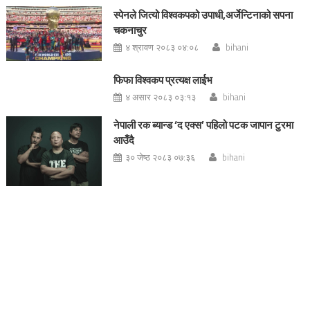
स्पेनले जित्यो विश्वकपको उपाधी,अर्जेन्टिनाको सपना
चकनाचुर
४ श्रावण २०८३ ०४:०८
bihani
फिफा विश्वकप प्रत्यक्ष लाईभ
४ असार २०८३ ०३:१३
bihani
नेपाली रक ब्यान्ड ‘द एक्स’ पहिलो पटक जापान टुरमा
आउँदै
३० जेष्ठ २०८३ ०७:३६
bihani