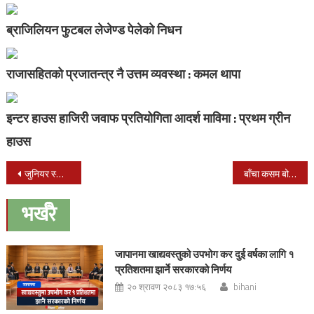
ब्राजिलियन फुटबल लेजेण्ड पेलेको निधन
राजासहितको प्रजातन्त्र नै उत्तम व्यवस्था : कमल थापा
इन्टर हाउस हाजिरी जवाफ प्रतियोगिता आदर्श माविमा : प्रथम ग्रीन
हाउस
Post
जुनियर स्कुलको प्रिन्सेस परिना,ईसा र ईभालाई
बाँचा कसम बोलको गित सार्वजनीक
navigation
भर्खरै
जापानमा खाद्यवस्तुको उपभोग कर दुई वर्षका लागि १
प्रतिशतमा झार्ने सरकारको निर्णय
२० श्रावण २०८३ १७:५६
bihani