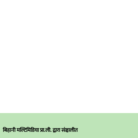
बिहानी मल्टिमिडिया प्रा.ली. द्वारा संञ्चालीत