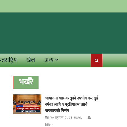
्तराष्ट्रिय
खेल
अन्य
भर्खरै
जापानमा खाद्यवस्तुको उपभोग कर दुई
वर्षका लागि १ प्रतिशतमा झार्ने
सरकारको निर्णय
२० श्रावण २०८३ १७:५६
bihani