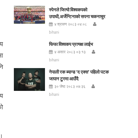
स्पेनले जित्यो विश्वकपको
उपाधी,अर्जेन्टिनाको सपना चकनाचुर
४ श्रावण २०८३ ०४:०८
bihani
ीय
फिफा विश्वकप प्रत्यक्ष लाईभ
४ असार २०८३ ०३:१३
मा
bihani
नि
नेपाली रक ब्यान्ड ‘द एक्स’ पहिलो पटक
जापान टुरमा आउँदै
३० जेष्ठ २०८३ ०७:३६
्य
bihani
को
 ।