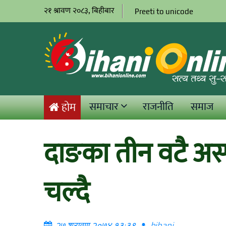
२१ श्रावण २०८३, बिहीबार
Preeti to unicode
समाचार
राजनीति
समाज
होम
दाङका तीन वटै अस्
चल्दै
२७ श्रावण २०७४ १३:३९
bihani