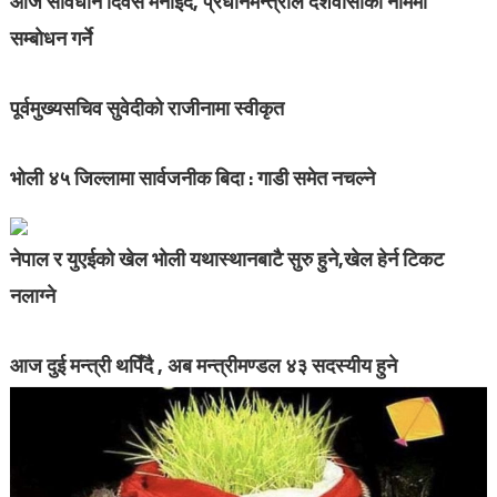
आज संविधान दिवस मनाईदै, प्रधानमन्त्रीले देशवासीका नाममा
सम्बाेधन गर्ने
पूर्वमुख्यसचिव सुवेदीको राजीनामा स्वीकृत
भोली ४५ जिल्लामा सार्वजनीक बिदा : गाडी समेत नचल्ने
नेपाल र युएईको खेल भोली यथास्थानबाटै सुरु हुने,खेल हेर्न टिकट
नलाग्ने
आज दुई मन्त्री थपिँदै , अब मन्त्रीमण्डल ४३ सदस्यीय हुने