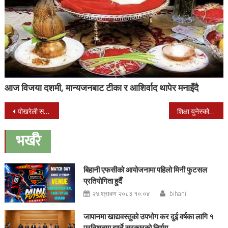
आज विजया दशमी, मान्यजनबाट टीका र आशिर्वाद थापेर मनाइँदै
Post
पोखरेली समाजको अध्यक्षमा अछरी पोखरेल
शिक्षा युनेस्को क्लबद्धारा शैक्षिक सामग्री बितरण
navigation
भर्खरै
बिहानी एफसीको आयोजनामा पहिलो मिनी फुटसल
प्रतियोगिता हुदैँ
२४ श्रावण २०८३ १०:०४
bihani
जापानमा खाद्यवस्तुको उपभोग कर दुई वर्षका लागि १
प्रतिशतमा झार्ने सरकारको निर्णय