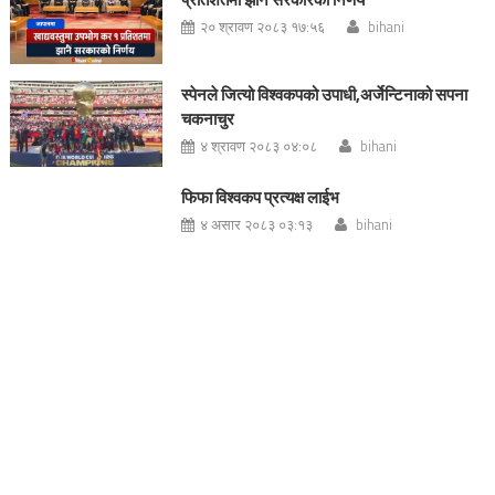
२० श्रावण २०८३ १७:५६
bihani
स्पेनले जित्यो विश्वकपको उपाधी,अर्जेन्टिनाको सपना
चकनाचुर
४ श्रावण २०८३ ०४:०८
bihani
फिफा विश्वकप प्रत्यक्ष लाईभ
४ असार २०८३ ०३:१३
bihani