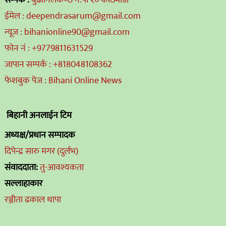
सम्पर्क :
बुढानिलकण्ठ न.पा १० काठमाडौं
ईमेल : deependrasarum@gmail.com
न्यूज : bihanionline90@gmail.com
फोन नं : +9779811631529
जापान सम्पर्क : +818048108362
फेशबुक पेज : Bihani Online News
बिहानी अनलाईन टिम
अध्यक्ष/प्रधान सम्पादक
दिपेन्द्र सारु मगर (दुर्लभ)
संवाददाता:
तु-आवश्यकता
सल्लाहाकार
रञ्जीता ढकाल थापा