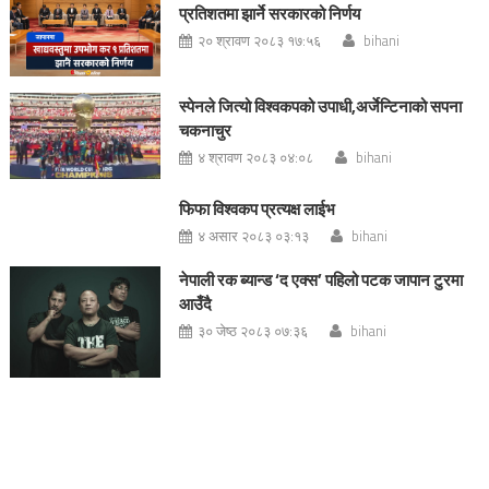
प्रतिशतमा झार्ने सरकारको निर्णय
२० श्रावण २०८३ १७:५६
bihani
स्पेनले जित्यो विश्वकपको उपाधी,अर्जेन्टिनाको सपना
चकनाचुर
४ श्रावण २०८३ ०४:०८
bihani
फिफा विश्वकप प्रत्यक्ष लाईभ
४ असार २०८३ ०३:१३
bihani
नेपाली रक ब्यान्ड ‘द एक्स’ पहिलो पटक जापान टुरमा
आउँदै
३० जेष्ठ २०८३ ०७:३६
bihani