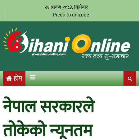
२१ श्रावण २०८३, बिहीबार
Preeti to unicode
होम
नेपाल सरकारले
तोकेको न्यूनतम