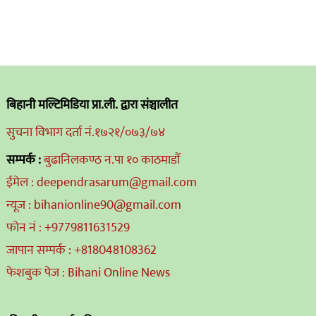
बिहानी मल्टिमिडिया प्रा.ली. द्वारा संञ्चालीत
सुचना विभाग दर्ता नं.१७२१/०७३/७४
सम्पर्क :
बुढानिलकण्ठ न.पा १० काठमाडौं
ईमेल : deependrasarum@gmail.com
न्यूज : bihanionline90@gmail.com
फोन नं : +9779811631529
जापान सम्पर्क : +818048108362
फेशबुक पेज : Bihani Online News