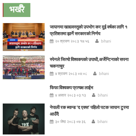
navigation
भर्खरै
जापानमा खाद्यवस्तुको उपभोग कर दुई वर्षका लागि १
प्रतिशतमा झार्ने सरकारको निर्णय
२० श्रावण २०८३ १७:५६
bihani
स्पेनले जित्यो विश्वकपको उपाधी,अर्जेन्टिनाको सपना
चकनाचुर
४ श्रावण २०८३ ०४:०८
bihani
फिफा विश्वकप प्रत्यक्ष लाईभ
४ असार २०८३ ०३:१३
bihani
नेपाली रक ब्यान्ड ‘द एक्स’ पहिलो पटक जापान टुरमा
आउँदै
३० जेष्ठ २०८३ ०७:३६
bihani