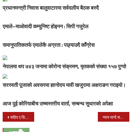
प्रधानमन्त्री निवास बालुवाटारमा सर्वदलीय बैठक बस्दै
एमाले–माओवादी कम्युनिष्ट होइनन : सिपी गजुरेल
समानुपातिकतर्फ एमालेकै अग्रता : पछ्याउदै काँग्रेस
नेपालमा थप ७४३ जनामा कोरोना संक्रमण, मृतकको संख्या १५७ पुग्यो
सरस्वती पूजाको अवसरमा ज्ञानोदय मावी खजुरामा अक्षराङन गराइयो।
आज दुई कोरियाबीच उच्चस्तरीय वार्ता, सम्बन्ध सुधारको अपेक्षा
Post
शहिद ए डिभिजन लिगमा आज तीन खेल हुँदै
न्याय माग्दै सवारी–साधनमा टाँसियो निर्मलाका स्टिकर
navigation