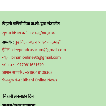
बिहानी मल्टिमिडिया प्रा.ली. द्वारा संञ्चालीत
सुचना विभाग दर्ता नं.१७२१/०७३/७४
सम्पर्क :
बुढानिलकण्ठ न.पा १० काठमाडौं
ईमेल : deependrasarum@gmail.com
न्यूज : bihanionline90@gmail.com
फोन नं : +9779811631529
जापान सम्पर्क : +818048108362
फेशबुक पेज : Bihani Online News
बिहानी अनलाईन टिम
अध्यक्ष/प्रधान सम्पादक