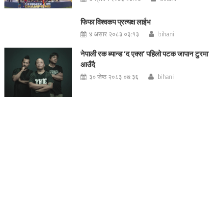
फिफा विश्वकप प्रत्यक्ष लाईभ
४ असार २०८३ ०३:१३
bihani
नेपाली रक ब्यान्ड ‘द एक्स’ पहिलो पटक जापान टुरमा
आउँदै
३० जेष्ठ २०८३ ०७:३६
bihani