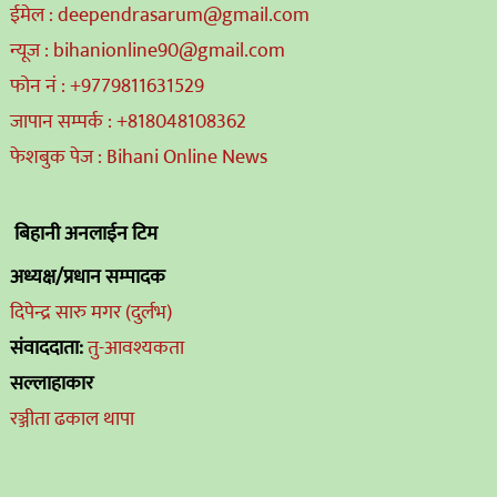
ईमेल : deependrasarum@gmail.com
न्यूज : bihanionline90@gmail.com
फोन नं : +9779811631529
जापान सम्पर्क : +818048108362
फेशबुक पेज : Bihani Online News
बिहानी अनलाईन टिम
अध्यक्ष/प्रधान सम्पादक
दिपेन्द्र सारु मगर (दुर्लभ)
संवाददाता:
तु-आवश्यकता
सल्लाहाकार
रञ्जीता ढकाल थापा