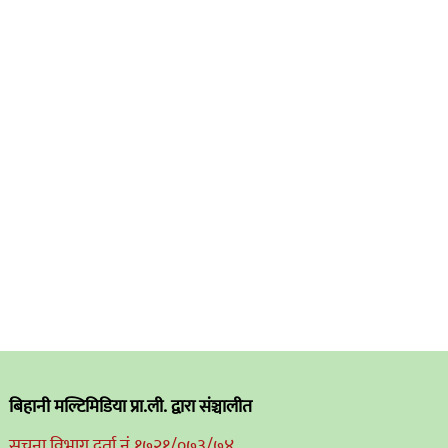
बिहानी मल्टिमिडिया प्रा.ली. द्वारा संञ्चालीत
सुचना विभाग दर्ता नं.१७२१/०७३/७४