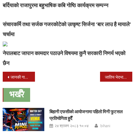
बर्दियाको राजापुरमा बहुभाषिक कबि गोष्ठि कार्यक्रम सम्पन्न
संचारकर्मि तथा सर्जक गजरकोटेको उत्कृष्ट सिर्जना ‘बार लाउ है मायाले’
चर्चामा
नेपालबाट जापान कामदार पठाउने विषयमा कुनै सरकारी निणर्य भएको
छैन
Post
जानकी गाउँपालिकाको सरकारी मोटर साइकल बिद्यालय आउन जान प्रयोग
जातिय भेदभाव विरुद्ध बृहत छलफल कार्यक्रम नरैनापुरमा सम्पन्न
navigation
भर्खरै
बिहानी एफसीको आयोजनामा पहिलो मिनी फुटसल
प्रतियोगिता हुदैँ
२४ श्रावण २०८३ १०:०४
bihani