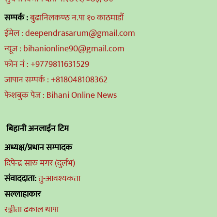
सम्पर्क :
बुढानिलकण्ठ न.पा १० काठमाडौं
ईमेल : deependrasarum@gmail.com
न्यूज : bihanionline90@gmail.com
फोन नं : +9779811631529
जापान सम्पर्क : +818048108362
फेशबुक पेज : Bihani Online News
बिहानी अनलाईन टिम
अध्यक्ष/प्रधान सम्पादक
दिपेन्द्र सारु मगर (दुर्लभ)
संवाददाता:
तु-आवश्यकता
सल्लाहाकार
रञ्जीता ढकाल थापा