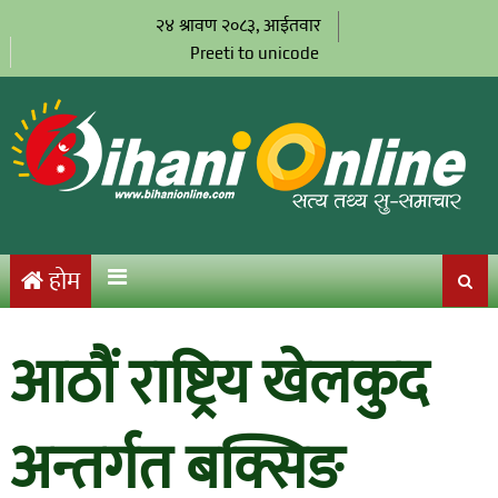
२४ श्रावण २०८३, आईतवार
Preeti to unicode
होम
आठौं राष्ट्रिय खेलकुद
अन्तर्गत बक्सिङ