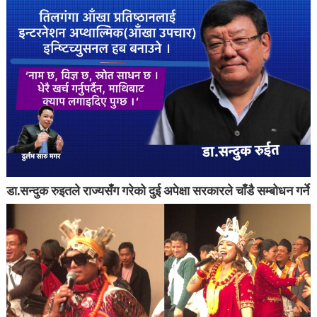
डा.सन्दुक रुइतले राज्यसँग गरेको दुई अपेक्षा सरकारले चाँडै सम्बोधन गर्ने