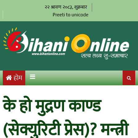
२२ श्रावण २०८३, शुक्रबार
Preeti to unicode
होम
के हो मुद्रण काण्ड
(सेक्युरिटी प्रेस)? मन्त्री