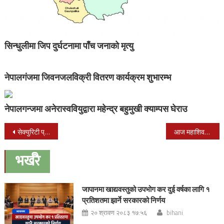
सिन्धुलीमा जिप दुर्घटनामा पाँच जनाको मृत्यु
नेपालगंजमा जिवनजलविक्री वितरण कार्यक्रम शुभारम्भ
नेपालगन्जमा अनेरास्ववियुद्वारा महेन्द्र बहुमुखी क्याम्पस घेराउ
Post
सेक्युरिटी प्रेस खरिद प्रक्रिया रोक्न सरकारलाई लेखा समितिको निर्देशन
आज महाशिवरात्रि पर्व देशभर मनाईदै
navigation
भर्खरै
जापानमा खाद्यवस्तुको उपभोग कर दुई वर्षका लागि १
प्रतिशतमा झार्ने सरकारको निर्णय
२० श्रावण २०८३ १७:५६
bihani