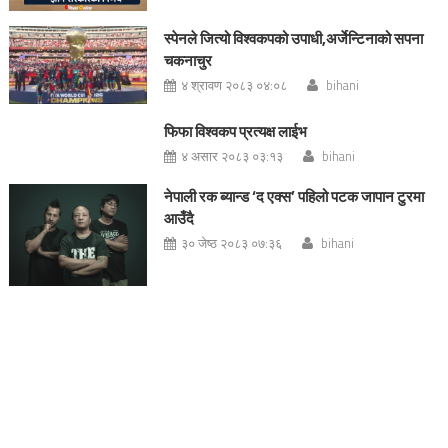
स्पेनले जित्यो विश्वकपको उपाधी,अर्जेन्टिनाको सपना
चकनाचुर
४ श्रावण २०८३ ०४:०८
bihani
फिफा विश्वकप प्रत्यक्ष लाईभ
४ असार २०८३ ०३:१३
bihani
नेपाली रक ब्यान्ड ‘द एक्स’ पहिलो पटक जापान टुरमा
आउँदै
३० जेष्ठ २०८३ ०७:३६
bihani