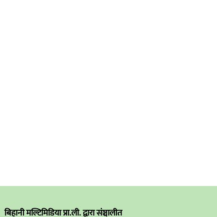
बिहानी मल्टिमिडिया प्रा.ली. द्वारा संञ्चालीत