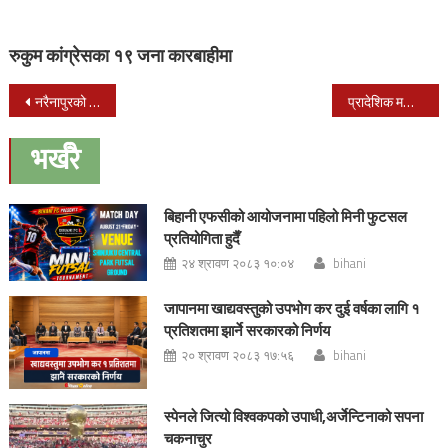
रुकुम कांग्रेसका १९ जना कारबाहीमा
Post
नरैनापुरको कट्कुइँयामा क्रिकेट टुर्नामेन्ट शुरु
प्रादेशिक महोत्सव नेपालगन्जमा खुमन अधिकारीले दर्शकलाई नचाउँनु नचाए
navigation
भर्खरै
बिहानी एफसीको आयोजनामा पहिलो मिनी फुटसल
प्रतियोगिता हुदैँ
२४ श्रावण २०८३ १०:०४
bihani
जापानमा खाद्यवस्तुको उपभोग कर दुई वर्षका लागि १
प्रतिशतमा झार्ने सरकारको निर्णय
२० श्रावण २०८३ १७:५६
bihani
स्पेनले जित्यो विश्वकपको उपाधी,अर्जेन्टिनाको सपना
चकनाचुर