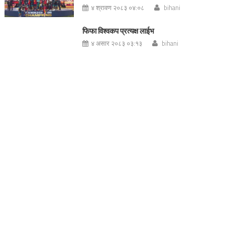
४ श्रावण २०८३ ०४:०८
bihani
फिफा विश्वकप प्रत्यक्ष लाईभ
४ असार २०८३ ०३:१३
bihani