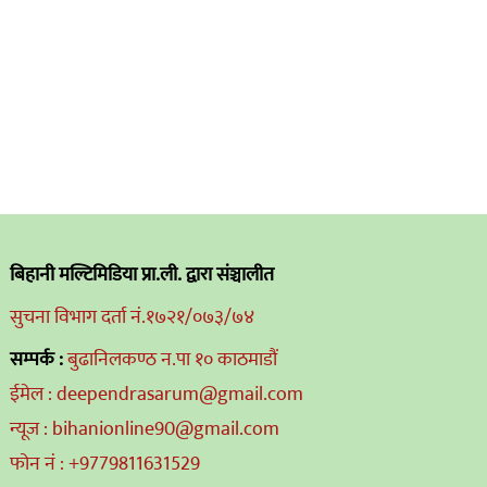
बिहानी मल्टिमिडिया प्रा.ली. द्वारा संञ्चालीत
सुचना विभाग दर्ता नं.१७२१/०७३/७४
सम्पर्क :
बुढानिलकण्ठ न.पा १० काठमाडौं
ईमेल : deependrasarum@gmail.com
न्यूज : bihanionline90@gmail.com
फोन नं : +9779811631529