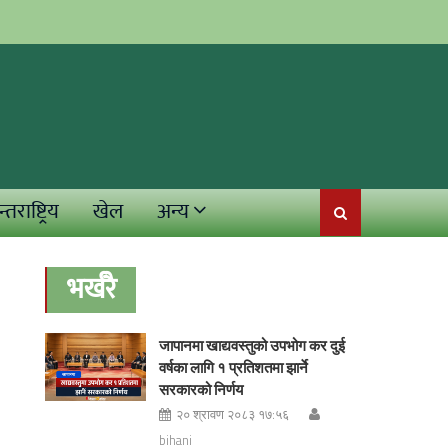
्तराष्ट्रिय
खेल
अन्य
भर्खरै
जापानमा खाद्यवस्तुको उपभोग कर दुई
वर्षका लागि १ प्रतिशतमा झार्ने
सरकारको निर्णय
२० श्रावण २०८३ १७:५६
bihani