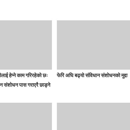
लाई हेप्ने काम गरिरहेको छः
फेरि अघि बढ्यो संविधान संशोधनको मुद्दा
ान संशोधन पास गराएरै छाड्ने