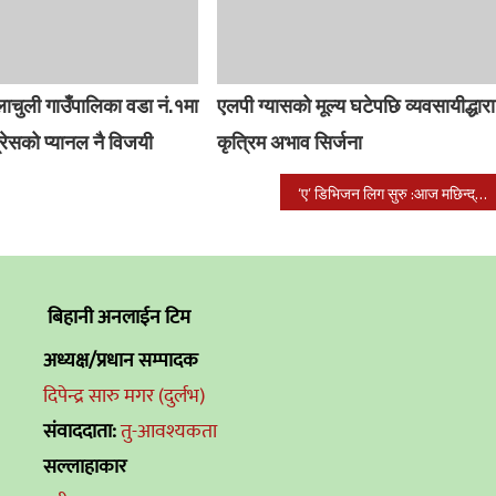
चुली गाउँपालिका वडा नं.१मा
एलपी ग्यासको मूल्य घटेपछि व्यवसायीद्धारा
रेसको प्यानल नै विजयी
कृत्रिम अभाव सिर्जना
‘ए’ डिभिजन लिग सुरु :आज मछिन्द्र र ब्रिगेड ब्वाईज भिड्ने
बिहानी अनलाईन टिम
अध्यक्ष/प्रधान सम्पादक
दिपेन्द्र सारु मगर (दुर्लभ)
संवाददाता:
तु-आवश्यकता
सल्लाहाकार