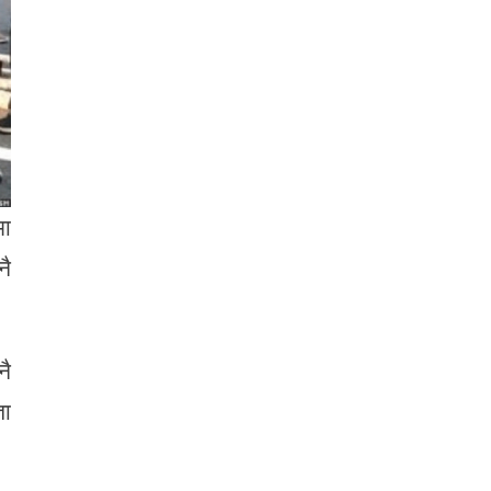
मा
नै
नै
ञा