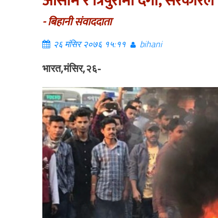
आसाम र त्रिपुरामा दंगा, सरकारले 
- बिहानी संवाददाता
२६ मंसिर २०७६ १५:११
bihani
भारत,मंसिर,२६-