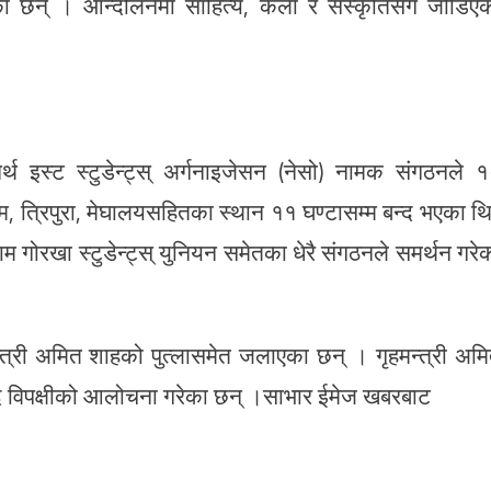
का छन् । आन्दोलनमा साहित्य, कला र सँस्कृतिसँग जोडिए
थ इस्ट स्टुडेन्ट्स् अर्गनाइजेसन (नेसो) नामक संगठनले 
ा आसाम, त्रिपुरा, मेघालयसहितका स्थान ११ घण्टासम्म बन्द भएका थ
रखा स्टुडेन्ट्स् युनियन समेतका धेरै संगठनले समर्थन गरे
ृहमन्त्री अमित शाहको पुत्लासमेत जलाएका छन् । गृहमन्त्री अम
्दै विपक्षीको आलोचना गरेका छन् ।साभार ईमेज खबरबाट