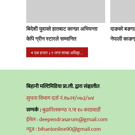
बिदेशी युवाको हातबाट कान्छा अभियन्ता
दाङको बङगला
केपि ग्रीन स्टारले सम्मानित
नेपाली काङग्
Post
एक हजार ८१ जना शाखा अधिकृतका लागि विज्ञापन खुल्यो
navigation
बिहानी मल्टिमिडिया प्रा.ली. द्वारा संञ्चालीत
सुचना विभाग दर्ता नं.१७२१/०७३/७४
सम्पर्क :
बुढानिलकण्ठ न.पा १० काठमाडौं
ईमेल : deependrasarum@gmail.com
न्यूज : bihanionline90@gmail.com