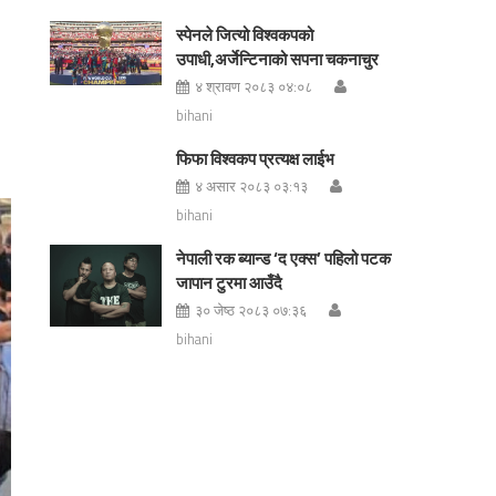
स्पेनले जित्यो विश्वकपको
उपाधी,अर्जेन्टिनाको सपना चकनाचुर
४ श्रावण २०८३ ०४:०८
bihani
फिफा विश्वकप प्रत्यक्ष लाईभ
४ असार २०८३ ०३:१३
bihani
नेपाली रक ब्यान्ड ‘द एक्स’ पहिलो पटक
जापान टुरमा आउँदै
३० जेष्ठ २०८३ ०७:३६
bihani