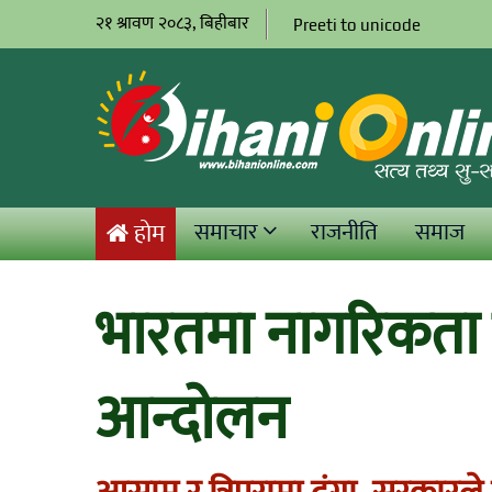
२१ श्रावण २०८३, बिहीबार
Preeti to unicode
समाचार
राजनीति
समाज
होम
भारतमा नागरिकता
आन्दोलन