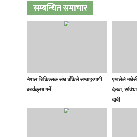
सम्बन्धित समाचार
नेपाल चिकित्सक संघ बाँकेले सप्ताहव्यापी
एमालेले मधेसी
कार्यक्रम गर्ने
देउवा, संविध
दाबी