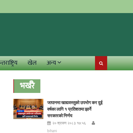
्तराष्ट्रिय
खेल
अन्य
भर्खरै
जापानमा खाद्यवस्तुको उपभोग कर दुई
वर्षका लागि १ प्रतिशतमा झार्ने
सरकारको निर्णय
२० श्रावण २०८३ १७:५६
bihani