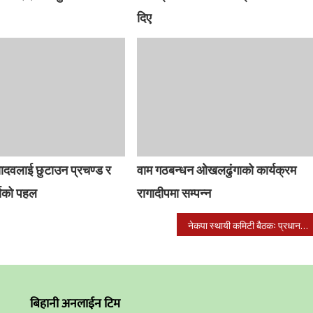
दिए
यादवलाई छुटाउन प्रचण्ड र
वाम गठबन्धन ओखलढुंगाको कार्यक्रम
्माको पहल
रागादीपमा सम्पन्न
नेकपा स्थायी कमिटी बैठकः प्रधानमन्त्री हुने सहमति छाडेर गल्ती गरें–दाहाल, बहुमतको खेल भयो–ओली
बिहानी अनलाईन टिम