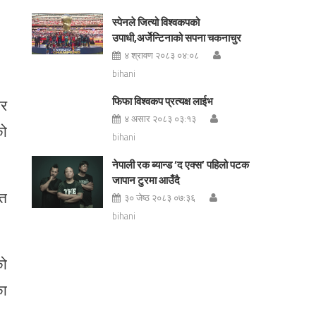
स्पेनले जित्यो विश्वकपको
उपाधी,अर्जेन्टिनाको सपना चकनाचुर
४ श्रावण २०८३ ०४:०८
bihani
फिफा विश्वकप प्रत्यक्ष लाईभ
ोर
४ असार २०८३ ०३:१३
को
bihani
नेपाली रक ब्यान्ड ‘द एक्स’ पहिलो पटक
जापान टुरमा आउँदै
ित
३० जेष्ठ २०८३ ०७:३६
bihani
को
का