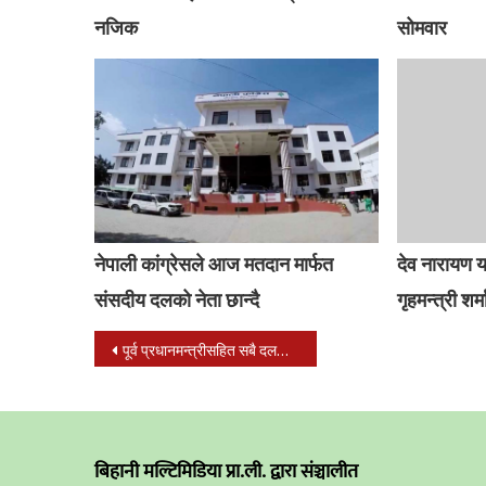
नजिक
सोमवार
नेपाली कांग्रेसले आज मतदान मार्फत
देव नारायण 
संसदीय दलको नेता छान्दै
गृहमन्त्री शर
Post
पूर्व प्रधानमन्त्रीसहित सबै दलका प्रमुखलाई राष्ट्रपतिले बोलाइन् शीतलनिवास
navigation
बिहानी मल्टिमिडिया प्रा.ली. द्वारा संञ्चालीत