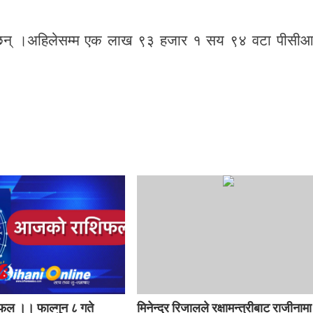
न् ।अहिलेसम्म एक लाख ९३ हजार १ सय ९४ वटा पीसी
ल ।। फाल्गुन ८ गते
मिनेन्द्र रिजालले रक्षामन्त्रीबाट राजीनामा