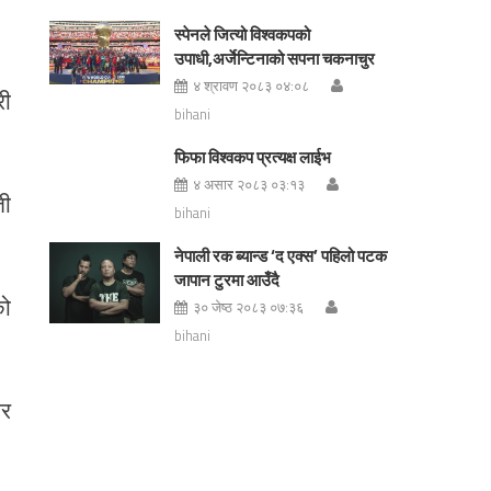
स्पेनले जित्यो विश्वकपको
उपाधी,अर्जेन्टिनाको सपना चकनाचुर
४ श्रावण २०८३ ०४:०८
री
bihani
फिफा विश्वकप प्रत्यक्ष लाईभ
४ असार २०८३ ०३:१३
ती
bihani
नेपाली रक ब्यान्ड ‘द एक्स’ पहिलो पटक
जापान टुरमा आउँदै
को
३० जेष्ठ २०८३ ०७:३६
bihani
ार