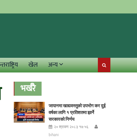
्तराष्ट्रिय
खेल
अन्य
न
भर्खरै
जापानमा खाद्यवस्तुको उपभोग कर दुई
वर्षका लागि १ प्रतिशतमा झार्ने
सरकारको निर्णय
२० श्रावण २०८३ १७:५६
bihani