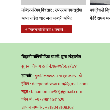
मन्त्रिपरिषद् विस्तार : उपप्रधानमन्त्रीमा
कांग्रेसले क
थापा सहित चार जना मन्त्री थपिए
फेरि समय थप्
Post
पोखरामा पहिरो जादाॅं ६ जनाको को मृत्यु, ८ जना घाइते
navigation
बिहानी मल्टिमिडिया प्रा.ली. द्वारा संञ्चालीत
सुचना विभाग दर्ता नं.१७२१/०७३/७४
सम्पर्क :
बुढानिलकण्ठ न.पा १० काठमाडौं
ईमेल : deependrasarum@gmail.com
न्यूज : bihanionline90@gmail.com
फोन नं : +9779811631529
जापान सम्पर्क : +818048108362