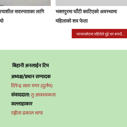
्रियाशील सदस्यताका लागि
भक्तपुरमा घाँटी काटिएको अवस्थामा
यो
महिलाको शव फेला
जाजरकोटमा पहिरोले दुई घर बगाउँदा १२ बेपत्ता मध्ये ७ जनाको शव फेला
बिहानी अनलाईन टिम
अध्यक्ष/प्रधान सम्पादक
दिपेन्द्र सारु मगर (दुर्लभ)
संवाददाता:
तु-आवश्यकता
सल्लाहाकार
रञ्जीता ढकाल थापा