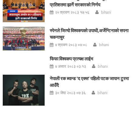
प्रतिशतमा झार्ने सरकारको निर्णय
२० श्रावण २०८३ १७:५६
bihani
स्पेनले जित्यो विश्वकपको उपाधी,अर्जेन्टिनाको सपना
चकनाचुर
४ श्रावण २०८३ ०४:०८
bihani
फिफा विश्वकप प्रत्यक्ष लाईभ
४ असार २०८३ ०३:१३
bihani
नेपाली रक ब्यान्ड ‘द एक्स’ पहिलो पटक जापान टुरमा
आउँदै
३० जेष्ठ २०८३ ०७:३६
bihani