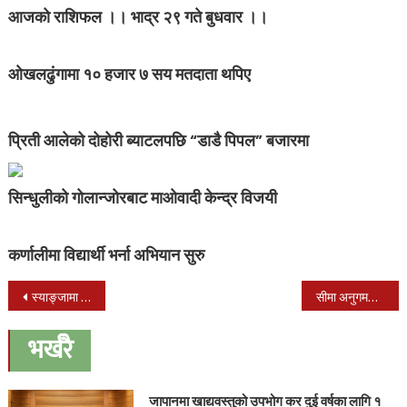
आजको राशिफल ।। भाद्र २९ गते बुधवार ।।
ओखलढुंगामा १० हजार ७ सय मतदाता थपिए
प्रिती आलेको दोहोरी ब्याटलपछि “डाडै पिपल” बजारमा
सिन्धुलीको गोलान्जोरबाट माओवादी केन्द्र विजयी
कर्णालीमा विद्यार्थी भर्ना अभियान सुरु
Post
स्याङ्जामा पहिरोमा पुरिएर एकै परिवारका ९ सहित १० को मृत्यु, एक जनाको उद्धार
सीमा अनुगमन गर्न गृहमन्त्रीको टोली दार्चुलामा, सशस्त्रको गुल्म शिलान्यास पनि गर्ने
navigation
भर्खरै
जापानमा खाद्यवस्तुको उपभोग कर दुई वर्षका लागि १