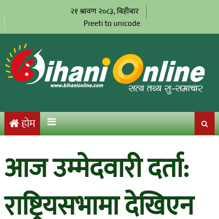
२१ श्रावण २०८३, बिहीबार
Preeti to unicode
होम
आज उम्मेदवारी दर्ता:
राष्ट्रियसभामा देखिएन