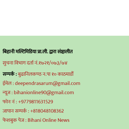
बिहानी मल्टिमिडिया प्रा.ली. द्वारा संञ्चालीत
सुचना विभाग दर्ता नं.१७२१/०७३/७४
सम्पर्क :
बुढानिलकण्ठ न.पा १० काठमाडौं
ईमेल : deependrasarum@gmail.com
न्यूज : bihanionline90@gmail.com
फोन नं : +9779811631529
जापान सम्पर्क : +818048108362
फेशबुक पेज : Bihani Online News