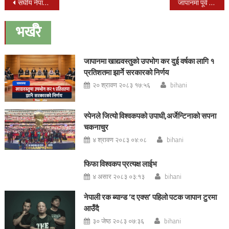
Post
संघीय नेपालको प्रधानमन्त्री कार्यालय यस्तो बन्ने
जापानमा पूर्व प्रेमिकालाई चक्कु हान्ने नेपाली युवक पक्राउ
navigation
भर्खरै
जापानमा खाद्यवस्तुको उपभोग कर दुई वर्षका लागि १
प्रतिशतमा झार्ने सरकारको निर्णय
२० श्रावण २०८३ १७:५६
bihani
स्पेनले जित्यो विश्वकपको उपाधी,अर्जेन्टिनाको सपना
चकनाचुर
४ श्रावण २०८३ ०४:०८
bihani
फिफा विश्वकप प्रत्यक्ष लाईभ
४ असार २०८३ ०३:१३
bihani
नेपाली रक ब्यान्ड ‘द एक्स’ पहिलो पटक जापान टुरमा
आउँदै
३० जेष्ठ २०८३ ०७:३६
bihani