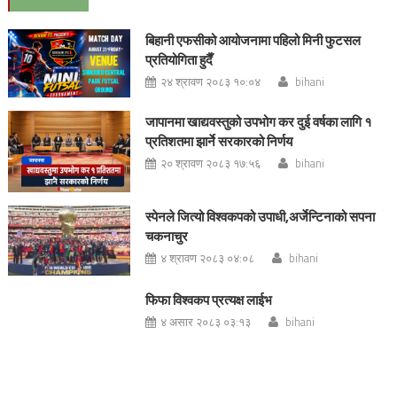
बिहानी एफसीको आयोजनामा पहिलो मिनी फुटसल
प्रतियोगिता हुदैँ
२४ श्रावण २०८३ १०:०४
bihani
जापानमा खाद्यवस्तुको उपभोग कर दुई वर्षका लागि १
प्रतिशतमा झार्ने सरकारको निर्णय
२० श्रावण २०८३ १७:५६
bihani
स्पेनले जित्यो विश्वकपको उपाधी,अर्जेन्टिनाको सपना
चकनाचुर
४ श्रावण २०८३ ०४:०८
bihani
फिफा विश्वकप प्रत्यक्ष लाईभ
४ असार २०८३ ०३:१३
bihani