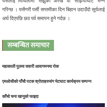
यसलाई मिथिलामा ‘सझुका अरख’ वा ‘सझियाघाट’ भन्ने
गरिन्छ । यसैगरी पर्सी सप्तमीका दिन बिहान उदाउँदो सूर्यलाई
अर्घ दिएपछि छठ पर्व समापन हुने गर्दछ ।
सम्बन्धित समाचार
महाकाली पुलमा सवारी आवागमनमा रोक
एमओसीको पाँचौ पटक श्रोताहरुसंग भेटघाट कार्यक्रम सम्पन्न
काँचो चना खानुको फाइदा