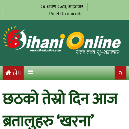
२४ श्रावण २०८३, आईतवार
Preeti to unicode
होम
छठको तेस्रो दिन आज
ब्रतालुहरु ‘खरना’