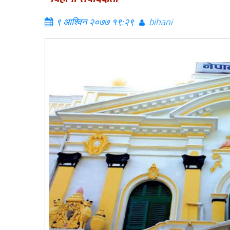
९ आश्विन २०७७ १९:२९
bihani