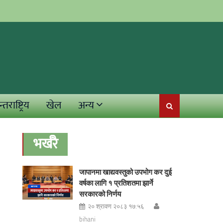
्तराष्ट्रिय
खेल
अन्य
भर्खरै
जापानमा खाद्यवस्तुको उपभोग कर दुई
वर्षका लागि १ प्रतिशतमा झार्ने
सरकारको निर्णय
२० श्रावण २०८३ १७:५६
bihani