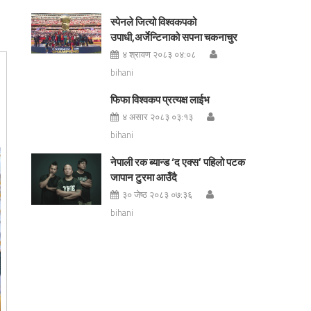
स्पेनले जित्यो विश्वकपको
उपाधी,अर्जेन्टिनाको सपना चकनाचुर
४ श्रावण २०८३ ०४:०८
bihani
फिफा विश्वकप प्रत्यक्ष लाईभ
४ असार २०८३ ०३:१३
bihani
नेपाली रक ब्यान्ड ‘द एक्स’ पहिलो पटक
जापान टुरमा आउँदै
३० जेष्ठ २०८३ ०७:३६
bihani