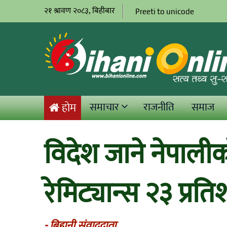
२१ श्रावण २०८३, बिहीबार
Preeti to unicode
समाचार
राजनीति
समाज
होम
विदेश जाने नेपालीको 
रेमिट्यान्स २३ प्रत
- बिहानी संवाददाता