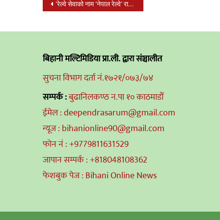
Post
‘रेल्वे सेवाको नाम ‘नेपाल रेल्वे’ राख्नुपर्छ’
navigation
बिहानी मल्टिमिडिया प्रा.ली. द्वारा संञ्चालीत
सुचना विभाग दर्ता नं.१७२१/०७३/७४
सम्पर्क :
बुढानिलकण्ठ न.पा १० काठमाडौं
ईमेल : deependrasarum@gmail.com
न्यूज : bihanionline90@gmail.com
फोन नं : +9779811631529
जापान सम्पर्क : +818048108362
फेशबुक पेज : Bihani Online News